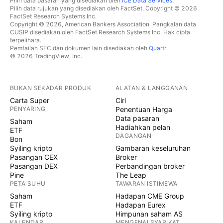
Pilih data pasaran yang disediakan oleh
ICE Data Services
.
Pilih data rujukan yang disediakan oleh FactSet. Copyright © 2026
FactSet Research Systems Inc.
Copyright © 2026, American Bankers Association. Pangkalan data
CUSIP disediakan oleh FactSet Research Systems Inc. Hak cipta
terpelihara.
Pemfailan SEC dan dokumen lain disediakan oleh
Quartr
.
© 2026 TradingView, Inc.
BUKAN SEKADAR PRODUK
ALATAN & LANGGANAN
Carta Super
Ciri
PENYARING
Penentuan Harga
Data pasaran
Saham
Hadiahkan pelan
ETF
DAGANGAN
Bon
Syiling kripto
Gambaran keseluruhan
Pasangan CEX
Broker
Pasangan DEX
Perbandingan broker
Pine
The Leap
PETA SUHU
TAWARAN ISTIMEWA
Saham
Hadapan CME Group
ETF
Hadapan Eurex
Syiling kripto
Himpunan saham AS
KALENDAR
MENGENAI SYARIKAT