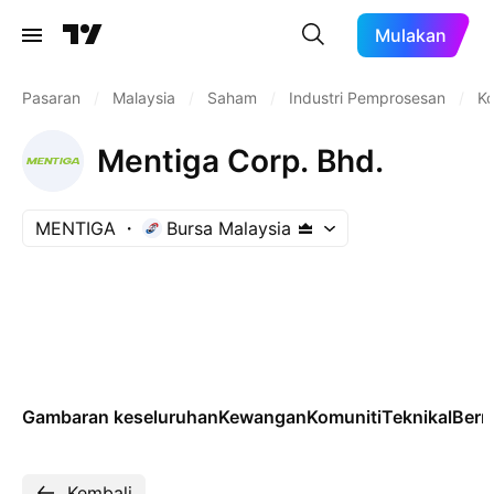
Mulakan
Pasaran
/
Malaysia
/
Saham
/
Industri Pemprosesan
/
Ko
Mentiga Corp. Bhd.
MENTIGA
Bursa Malaysia
Gambaran keseluruhan
Kewangan
Komuniti
Teknikal
Ber
Kembali