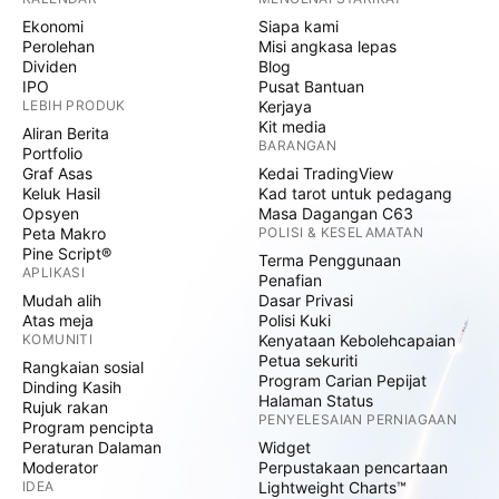
Ekonomi
Siapa kami
Perolehan
Misi angkasa lepas
Dividen
Blog
IPO
Pusat Bantuan
LEBIH PRODUK
Kerjaya
Kit media
Aliran Berita
BARANGAN
Portfolio
Graf Asas
Kedai TradingView
Keluk Hasil
Kad tarot untuk pedagang
Opsyen
Masa Dagangan C63
Peta Makro
POLISI & KESELAMATAN
Pine Script®
Terma Penggunaan
APLIKASI
Penafian
Mudah alih
Dasar Privasi
Atas meja
Polisi Kuki
KOMUNITI
Kenyataan Kebolehcapaian
Petua sekuriti
Rangkaian sosial
Program Carian Pepijat
Dinding Kasih
Halaman Status
Rujuk rakan
PENYELESAIAN PERNIAGAAN
Program pencipta
Peraturan Dalaman
Widget
Moderator
Perpustakaan pencartaan
IDEA
Lightweight Charts™