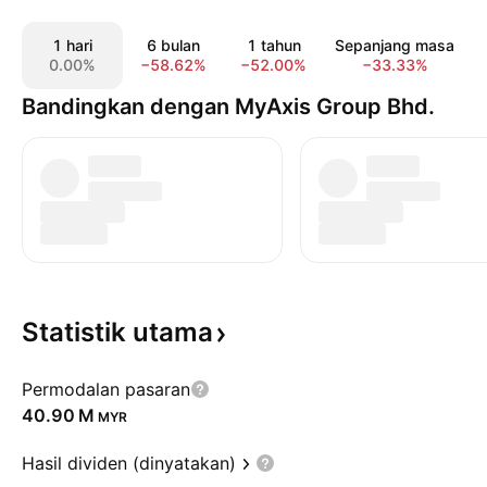
1 hari
6 bulan
1 tahun
Sepanjang masa
0.00%
−58.62%
−52.00%
−33.33%
Bandingkan dengan MyAxis Group Bhd.
Statistik
utama
Permodalan pasaran
‪40.90 M‬
MYR
Hasil dividen (dinyatakan)