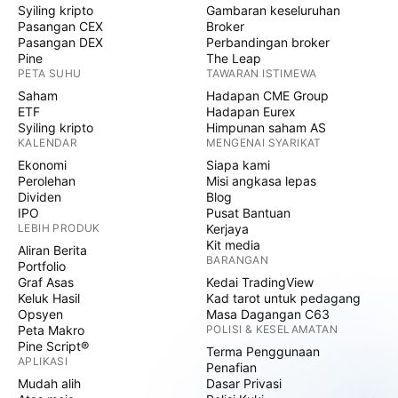
Syiling kripto
Gambaran keseluruhan
Pasangan CEX
Broker
Pasangan DEX
Perbandingan broker
Pine
The Leap
PETA SUHU
TAWARAN ISTIMEWA
Saham
Hadapan CME Group
ETF
Hadapan Eurex
Syiling kripto
Himpunan saham AS
KALENDAR
MENGENAI SYARIKAT
Ekonomi
Siapa kami
Perolehan
Misi angkasa lepas
Dividen
Blog
IPO
Pusat Bantuan
LEBIH PRODUK
Kerjaya
Kit media
Aliran Berita
BARANGAN
Portfolio
Graf Asas
Kedai TradingView
Keluk Hasil
Kad tarot untuk pedagang
Opsyen
Masa Dagangan C63
Peta Makro
POLISI & KESELAMATAN
Pine Script®
Terma Penggunaan
APLIKASI
Penafian
Mudah alih
Dasar Privasi