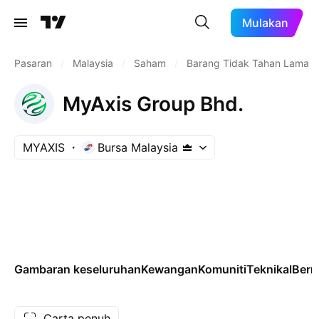
Mulakan
Pasaran
/
Malaysia
/
Saham
/
Barang Tidak Tahan Lama
MyAxis Group Bhd.
MYAXIS
Bursa Malaysia
Gambaran keseluruhan
Kewangan
Komuniti
Teknikal
Ber
Carta penuh