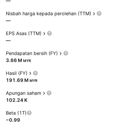
—
Nisbah harga kepada perolehan (TTM)
—
EPS Asas (TTM)
—
Pendapatan bersih (FY)
‪3.66 M‬
MYR
Hasil (FY)
‪191.69 M‬
MYR
Apungan saham
‪102.24 K‬
Beta (1T)
−0.99