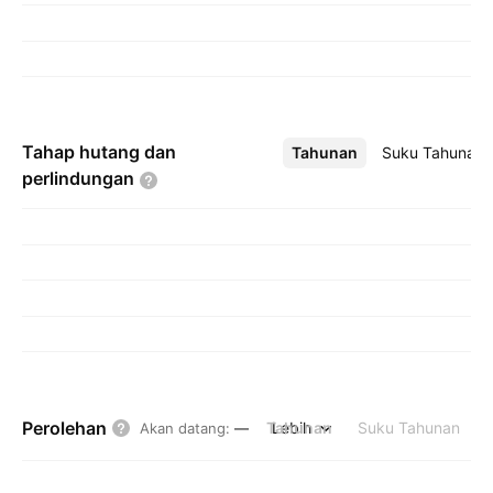
Tahap hutang dan
Tahunan
Lebih
Suku Tahunan
perlindungan
Perolehan
Tahunan
Lebih
Suku Tahunan
Akan datang
:
—