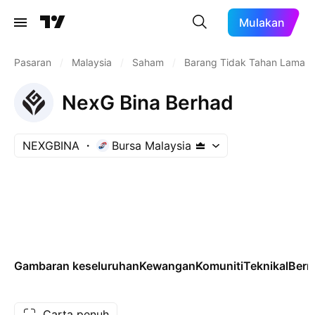
Mulakan
Pasaran
/
Malaysia
/
Saham
/
Barang Tidak Tahan Lama
NexG Bina Berhad
NEXGBINA
Bursa Malaysia
Gambaran keseluruhan
Kewangan
Komuniti
Teknikal
Ber
Carta penuh