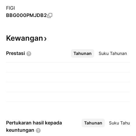
FIGI
BBG000PMJDB2
Kewangan
Prestasi
Tahunan
Lebih
Suku Tahunan
Pertukaran hasil kepada
Tahunan
Lebih
Suku Tahuna
keuntungan