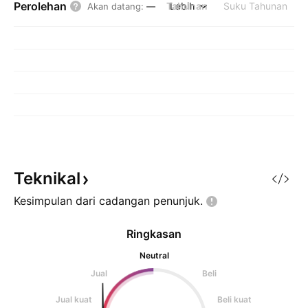
Perolehan
Tahunan
Lebih
Suku Tahunan
Akan datang
:
—
Teknikal
Kesimpulan dari cadangan
penunjuk.
Ringkasan
Neutral
Jual
Beli
Jual kuat
Beli kuat