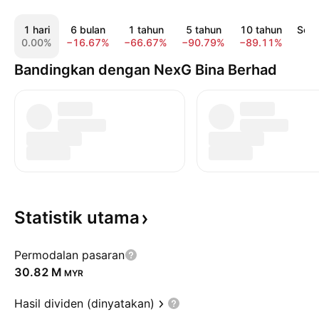
1 hari
6 bulan
1 tahun
5 tahun
10 tahun
Sep
0.00%
−16.67%
−66.67%
−90.79%
−89.11%
Bandingkan dengan NexG Bina Berhad
Statistik
utama
Permodalan pasaran
‪30.82 M‬
MYR
Hasil dividen (dinyatakan)