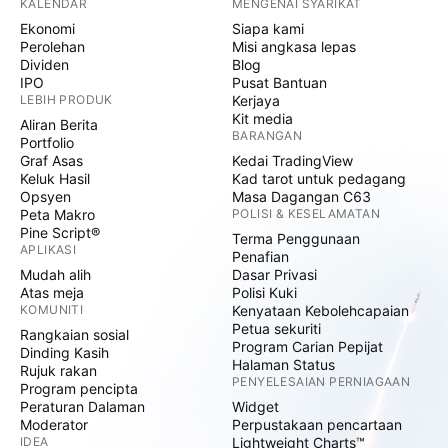
KALENDAR
MENGENAI SYARIKAT
Ekonomi
Siapa kami
Perolehan
Misi angkasa lepas
Dividen
Blog
IPO
Pusat Bantuan
LEBIH PRODUK
Kerjaya
Kit media
Aliran Berita
BARANGAN
Portfolio
Graf Asas
Kedai TradingView
Keluk Hasil
Kad tarot untuk pedagang
Opsyen
Masa Dagangan C63
Peta Makro
POLISI & KESELAMATAN
Pine Script®
Terma Penggunaan
APLIKASI
Penafian
Mudah alih
Dasar Privasi
Atas meja
Polisi Kuki
KOMUNITI
Kenyataan Kebolehcapaian
Petua sekuriti
Rangkaian sosial
Program Carian Pepijat
Dinding Kasih
Halaman Status
Rujuk rakan
PENYELESAIAN PERNIAGAAN
Program pencipta
Peraturan Dalaman
Widget
Moderator
Perpustakaan pencartaan
IDEA
Lightweight Charts™