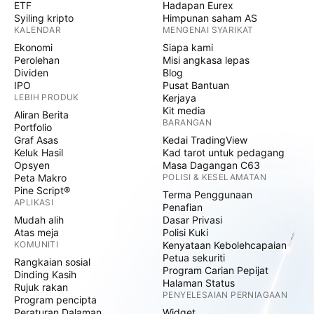
ETF
Hadapan Eurex
Syiling kripto
Himpunan saham AS
KALENDAR
MENGENAI SYARIKAT
Ekonomi
Siapa kami
Perolehan
Misi angkasa lepas
Dividen
Blog
IPO
Pusat Bantuan
LEBIH PRODUK
Kerjaya
Kit media
Aliran Berita
BARANGAN
Portfolio
Graf Asas
Kedai TradingView
Keluk Hasil
Kad tarot untuk pedagang
Opsyen
Masa Dagangan C63
Peta Makro
POLISI & KESELAMATAN
Pine Script®
Terma Penggunaan
APLIKASI
Penafian
Mudah alih
Dasar Privasi
Atas meja
Polisi Kuki
KOMUNITI
Kenyataan Kebolehcapaian
Petua sekuriti
Rangkaian sosial
Program Carian Pepijat
Dinding Kasih
Halaman Status
Rujuk rakan
PENYELESAIAN PERNIAGAAN
Program pencipta
Peraturan Dalaman
Widget