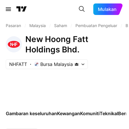
Mulakan
Pasaran
/
Malaysia
/
Saham
/
Pembuatan Pengeluar
/
B
New Hoong Fatt
Holdings Bhd.
NHFATT
Bursa Malaysia
Gambaran keseluruhan
Kewangan
Komuniti
Teknikal
Ber