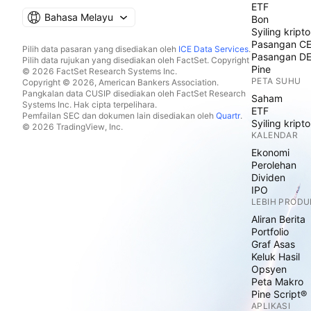
ETF
Bahasa Melayu
Bon
Syiling kripto
Pasangan C
Pilih data pasaran yang disediakan oleh
ICE Data Services
.
Pasangan D
Pilih data rujukan yang disediakan oleh FactSet. Copyright
Pine
© 2026 FactSet Research Systems Inc.
PETA SUHU
Copyright © 2026, American Bankers Association.
Pangkalan data CUSIP disediakan oleh FactSet Research
Saham
Systems Inc. Hak cipta terpelihara.
ETF
Pemfailan SEC dan dokumen lain disediakan oleh
Quartr
.
Syiling kripto
© 2026 TradingView, Inc.
KALENDAR
Ekonomi
Perolehan
Dividen
IPO
LEBIH PRODU
Aliran Berita
Portfolio
Graf Asas
Keluk Hasil
Opsyen
Peta Makro
Pine Script®
APLIKASI