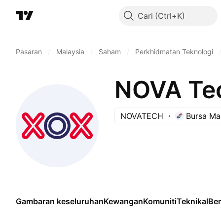
Cari
Pasaran
/
Malaysia
/
Saham
/
Perkhidmatan Teknologi
NOVA Tec
NOVATECH
Bursa Ma
Gambaran keseluruhan
Kewangan
Komuniti
Teknikal
Be