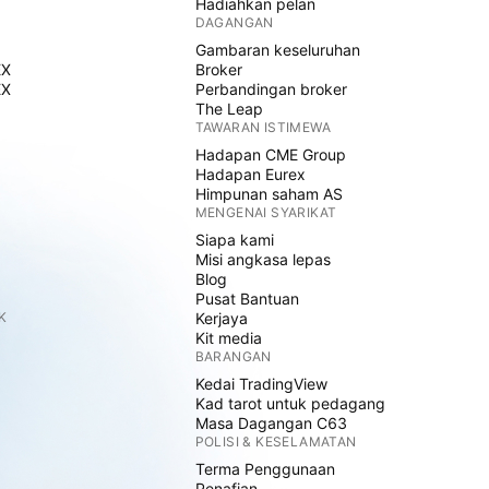
Hadiahkan pelan
DAGANGAN
Gambaran keseluruhan
EX
Broker
EX
Perbandingan broker
The Leap
TAWARAN ISTIMEWA
Hadapan CME Group
Hadapan Eurex
Himpunan saham AS
MENGENAI SYARIKAT
Siapa kami
Misi angkasa lepas
Blog
Pusat Bantuan
K
Kerjaya
Kit media
BARANGAN
Kedai TradingView
Kad tarot untuk pedagang
Masa Dagangan C63
POLISI & KESELAMATAN
Terma Penggunaan
Penafian