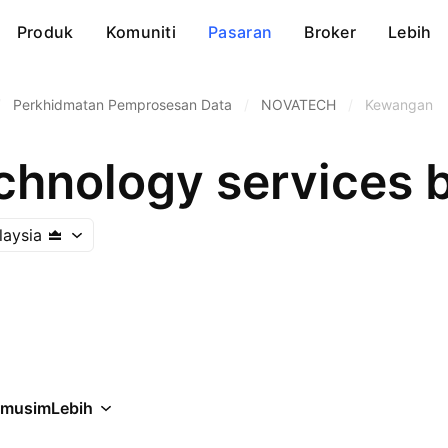
Produk
Komuniti
Pasaran
Broker
Lebih
/
Perkhidmatan Pemprosesan Data
/
NOVATECH
/
Kewangan
hnology services 
laysia
rmusim
Lebih