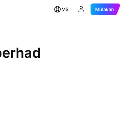
MS
Mulakan
berhad