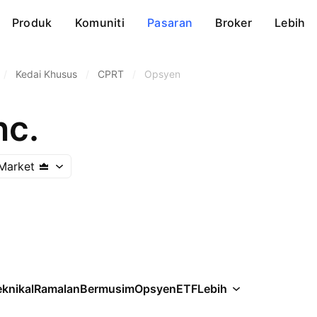
Produk
Komuniti
Pasaran
Broker
Lebih
/
Kedai Khusus
/
CPRT
/
Opsyen
nc.
Market
knikal
Ramalan
Bermusim
Opsyen
ETF
Lebih