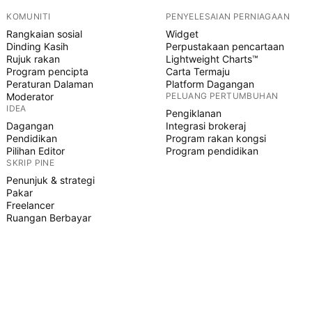
KOMUNITI
PENYELESAIAN PERNIAGAAN
Rangkaian sosial
Widget
Dinding Kasih
Perpustakaan pencartaan
Rujuk rakan
Lightweight Charts™
Program pencipta
Carta Termaju
Peraturan Dalaman
Platform Dagangan
Moderator
PELUANG PERTUMBUHAN
IDEA
Pengiklanan
Dagangan
Integrasi brokeraj
Pendidikan
Program rakan kongsi
Pilihan Editor
Program pendidikan
SKRIP PINE
Penunjuk & strategi
Pakar
Freelancer
Ruangan Berbayar