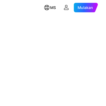
MS
Mulakan