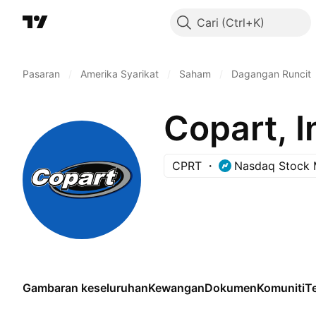
Cari
Pasaran
/
Amerika Syarikat
/
Saham
/
Dagangan Runcit
Copart, I
CPRT
Nasdaq Stock 
Gambaran keseluruhan
Kewangan
Dokumen
Komuniti
Te