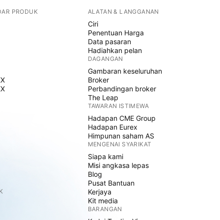
DAR PRODUK
ALATAN & LANGGANAN
Ciri
Penentuan Harga
Data pasaran
Hadiahkan pelan
DAGANGAN
Gambaran keseluruhan
EX
Broker
EX
Perbandingan broker
The Leap
TAWARAN ISTIMEWA
Hadapan CME Group
Hadapan Eurex
Himpunan saham AS
MENGENAI SYARIKAT
Siapa kami
Misi angkasa lepas
Blog
Pusat Bantuan
K
Kerjaya
Kit media
BARANGAN