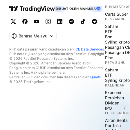
BUKAN SEKA
DIBUAT OLEH MANUSIA
Carta Super
PENYARING
Saham
ETF
Bahasa Melayu
Bon
Syiling kripto
Pasangan C
Pilih data pasaran yang disediakan oleh
ICE Data Services
.
Pasangan D
Pilih data rujukan yang disediakan oleh FactSet. Copyright
Pine
© 2026 FactSet Research Systems Inc.
PETA SUHU
Copyright © 2026, American Bankers Association.
Pangkalan data CUSIP disediakan oleh FactSet Research
Saham
Systems Inc. Hak cipta terpelihara.
ETF
Pemfailan SEC dan dokumen lain disediakan oleh
Quartr
.
Syiling kripto
© 2026 TradingView, Inc.
KALENDAR
Ekonomi
Perolehan
Dividen
IPO
LEBIH PRODU
Aliran Berita
Portfolio