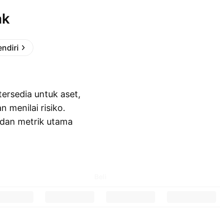
ak
endiri
ersedia untuk aset,
menilai risiko.
y dan metrik utama
Beli