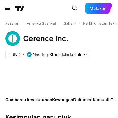
Mulakan
Pasaran
/
Amerika Syarikat
/
Saham
/
Perkhidmatan Tekno
Cerence Inc.
CRNC
Nasdaq Stock Market
Gambaran keseluruhan
Kewangan
Dokumen
Komuniti
Tek
Kesimpulan penunjuk