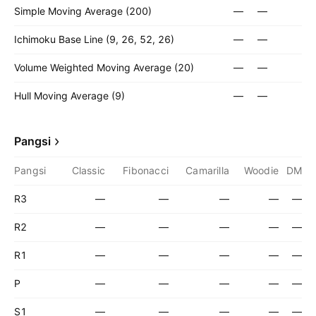
Simple Moving Average (200)
—
—
Ichimoku Base Line (9, 26, 52, 26)
—
—
Volume Weighted Moving Average (20)
—
—
Hull Moving Average (9)
—
—
Pangsi
Pangsi
Classic
Fibonacci
Camarilla
Woodie
DM
R3
—
—
—
—
—
R2
—
—
—
—
—
R1
—
—
—
—
—
P
—
—
—
—
—
S1
—
—
—
—
—