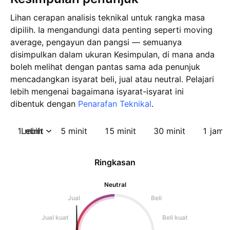
Lihan cerapan analisis teknikal untuk rangka masa
dipilih. Ia mengandungi data penting seperti moving
average, pengayun dan pangsi — semuanya
disimpulkan dalam ukuran Kesimpulan, di mana anda
boleh melihat dengan pantas sama ada penunjuk
mencadangkan isyarat beli, jual atau neutral. Pelajari
lebih mengenai bagaimana isyarat-isyarat ini
dibentuk dengan
Penarafan Teknikal
.
1 minit
Lebih
5 minit
15 minit
30 minit
1 jam
Ringkasan
Neutral
Jual
Beli
Jual kuat
Beli kuat