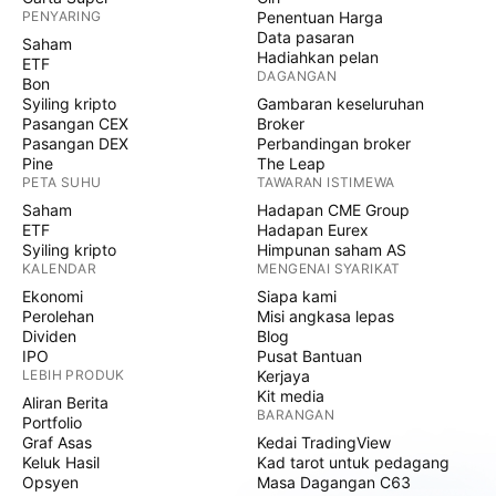
PENYARING
Penentuan Harga
Data pasaran
Saham
Hadiahkan pelan
ETF
DAGANGAN
Bon
Syiling kripto
Gambaran keseluruhan
Pasangan CEX
Broker
Pasangan DEX
Perbandingan broker
Pine
The Leap
PETA SUHU
TAWARAN ISTIMEWA
Saham
Hadapan CME Group
ETF
Hadapan Eurex
Syiling kripto
Himpunan saham AS
KALENDAR
MENGENAI SYARIKAT
Ekonomi
Siapa kami
Perolehan
Misi angkasa lepas
Dividen
Blog
IPO
Pusat Bantuan
LEBIH PRODUK
Kerjaya
Kit media
Aliran Berita
BARANGAN
Portfolio
Graf Asas
Kedai TradingView
Keluk Hasil
Kad tarot untuk pedagang
Opsyen
Masa Dagangan C63