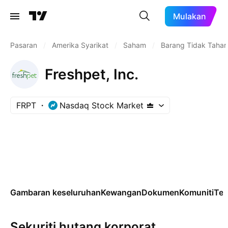
Mulakan
Pasaran
/
Amerika Syarikat
/
Saham
/
Barang Tidak Taha
Freshpet, Inc.
FRPT
Nasdaq Stock Market
Gambaran keseluruhan
Kewangan
Dokumen
Komuniti
Tek
Sekuriti hutang korporat