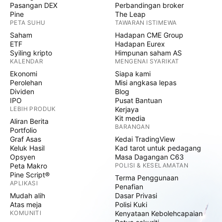
Pasangan DEX
Perbandingan broker
Pine
The Leap
PETA SUHU
TAWARAN ISTIMEWA
Saham
Hadapan CME Group
ETF
Hadapan Eurex
Syiling kripto
Himpunan saham AS
KALENDAR
MENGENAI SYARIKAT
Ekonomi
Siapa kami
Perolehan
Misi angkasa lepas
Dividen
Blog
IPO
Pusat Bantuan
LEBIH PRODUK
Kerjaya
Kit media
Aliran Berita
BARANGAN
Portfolio
Graf Asas
Kedai TradingView
Keluk Hasil
Kad tarot untuk pedagang
Opsyen
Masa Dagangan C63
Peta Makro
POLISI & KESELAMATAN
Pine Script®
Terma Penggunaan
APLIKASI
Penafian
Mudah alih
Dasar Privasi
Atas meja
Polisi Kuki
KOMUNITI
Kenyataan Kebolehcapaian