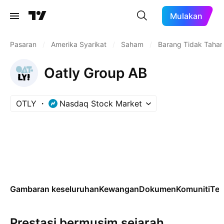
Mulakan
Pasaran
/
Amerika Syarikat
/
Saham
/
Barang Tidak Taha
Oatly Group AB
OTLY
Nasdaq Stock Market
Gambaran keseluruhan
Kewangan
Dokumen
Komuniti
Tek
Prestasi bermusim sejarah