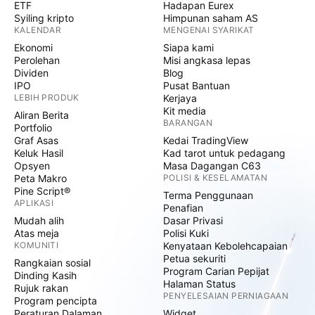
ETF
Hadapan Eurex
Syiling kripto
Himpunan saham AS
KALENDAR
MENGENAI SYARIKAT
Ekonomi
Siapa kami
Perolehan
Misi angkasa lepas
Dividen
Blog
IPO
Pusat Bantuan
LEBIH PRODUK
Kerjaya
Kit media
Aliran Berita
BARANGAN
Portfolio
Graf Asas
Kedai TradingView
Keluk Hasil
Kad tarot untuk pedagang
Opsyen
Masa Dagangan C63
Peta Makro
POLISI & KESELAMATAN
Pine Script®
Terma Penggunaan
APLIKASI
Penafian
Mudah alih
Dasar Privasi
Atas meja
Polisi Kuki
KOMUNITI
Kenyataan Kebolehcapaian
Petua sekuriti
Rangkaian sosial
Program Carian Pepijat
Dinding Kasih
Halaman Status
Rujuk rakan
PENYELESAIAN PERNIAGAAN
Program pencipta
Peraturan Dalaman
Widget