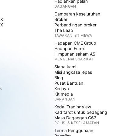
Hadiahkan pelan
DAGANGAN
Gambaran keseluruhan
EX
Broker
EX
Perbandingan broker
The Leap
TAWARAN ISTIMEWA
Hadapan CME Group
Hadapan Eurex
Himpunan saham AS
MENGENAI SYARIKAT
Siapa kami
Misi angkasa lepas
Blog
Pusat Bantuan
K
Kerjaya
Kit media
BARANGAN
Kedai TradingView
Kad tarot untuk pedagang
Masa Dagangan C63
POLISI & KESELAMATAN
Terma Penggunaan
Penafian