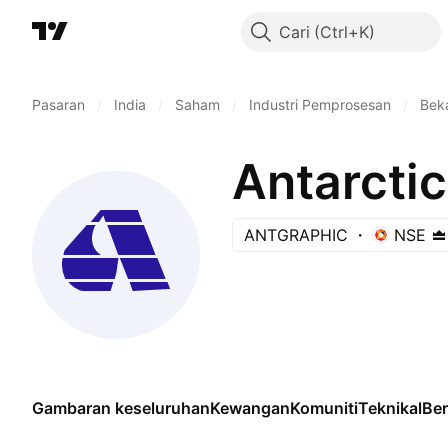
Cari
Pasaran
/
India
/
Saham
/
Industri Pemprosesan
/
Bek
Antarctic
ANTGRAPHIC
NSE
Gambaran keseluruhan
Kewangan
Komuniti
Teknikal
Be