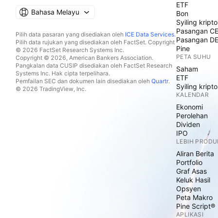
ETF
Bahasa Melayu
Bon
Syiling kripto
Pasangan C
Pilih data pasaran yang disediakan oleh
ICE Data Services
.
Pasangan D
Pilih data rujukan yang disediakan oleh FactSet. Copyright
Pine
© 2026 FactSet Research Systems Inc.
PETA SUHU
Copyright © 2026, American Bankers Association.
Pangkalan data CUSIP disediakan oleh FactSet Research
Saham
Systems Inc. Hak cipta terpelihara.
ETF
Pemfailan SEC dan dokumen lain disediakan oleh
Quartr
.
Syiling kripto
© 2026 TradingView, Inc.
KALENDAR
Ekonomi
Perolehan
Dividen
IPO
LEBIH PRODU
Aliran Berita
Portfolio
Graf Asas
Keluk Hasil
Opsyen
Peta Makro
Pine Script®
APLIKASI