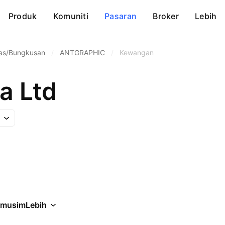
Produk
Komuniti
Pasaran
Broker
Lebih
as/Bungkusan
/
ANTGRAPHIC
/
Kewangan
a Ltd
rmusim
Lebih