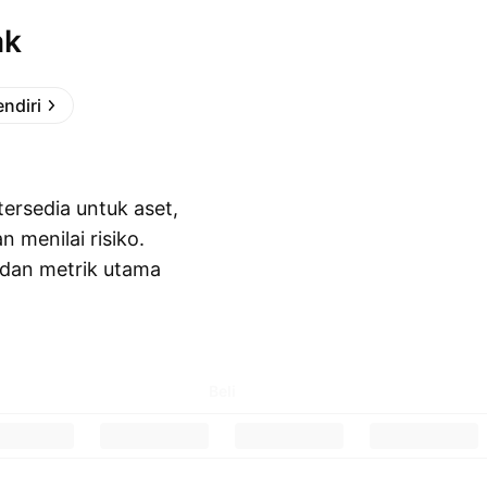
ak
endiri
ersedia untuk aset,
menilai risiko.
y dan metrik utama
Beli