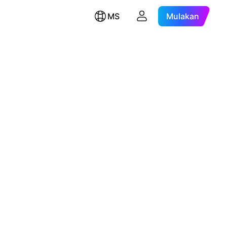
MS
Mulakan