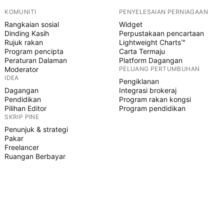
KOMUNITI
PENYELESAIAN PERNIAGAAN
Rangkaian sosial
Widget
Dinding Kasih
Perpustakaan pencartaan
Rujuk rakan
Lightweight Charts™
Program pencipta
Carta Termaju
Peraturan Dalaman
Platform Dagangan
Moderator
PELUANG PERTUMBUHAN
IDEA
Pengiklanan
Dagangan
Integrasi brokeraj
Pendidikan
Program rakan kongsi
Pilihan Editor
Program pendidikan
SKRIP PINE
Penunjuk & strategi
Pakar
Freelancer
Ruangan Berbayar