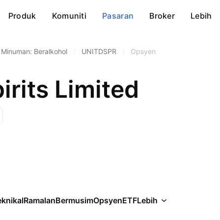
Produk
Komuniti
Pasaran
Broker
Lebih
Minuman: Beralkohol
/
UNITDSPR
/
Opsyen
irits Limited
knikal
Ramalan
Bermusim
Opsyen
ETF
Lebih