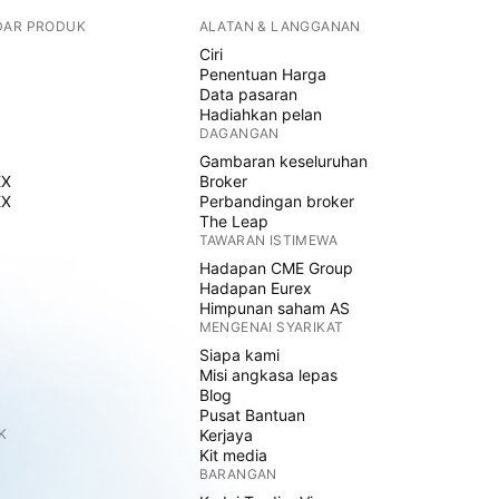
DAR PRODUK
ALATAN & LANGGANAN
Ciri
Penentuan Harga
Data pasaran
Hadiahkan pelan
DAGANGAN
Gambaran keseluruhan
EX
Broker
EX
Perbandingan broker
The Leap
TAWARAN ISTIMEWA
Hadapan CME Group
Hadapan Eurex
Himpunan saham AS
MENGENAI SYARIKAT
Siapa kami
Misi angkasa lepas
Blog
Pusat Bantuan
K
Kerjaya
Kit media
BARANGAN