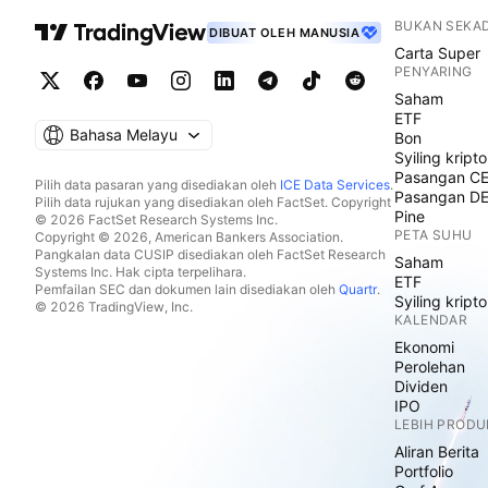
BUKAN SEKA
DIBUAT OLEH MANUSIA
Carta Super
PENYARING
Saham
ETF
Bahasa Melayu
Bon
Syiling kripto
Pasangan C
Pilih data pasaran yang disediakan oleh
ICE Data Services
.
Pasangan D
Pilih data rujukan yang disediakan oleh FactSet. Copyright
Pine
© 2026 FactSet Research Systems Inc.
PETA SUHU
Copyright © 2026, American Bankers Association.
Pangkalan data CUSIP disediakan oleh FactSet Research
Saham
Systems Inc. Hak cipta terpelihara.
ETF
Pemfailan SEC dan dokumen lain disediakan oleh
Quartr
.
Syiling kripto
© 2026 TradingView, Inc.
KALENDAR
Ekonomi
Perolehan
Dividen
IPO
LEBIH PRODU
Aliran Berita
Portfolio