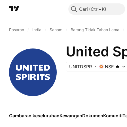
Cari
Pasaran
/
India
/
Saham
/
Barang Tidak Tahan Lama
/
United Sp
UNITDSPR
NSE
Gambaran keseluruhan
Kewangan
Dokumen
Komuniti
Te