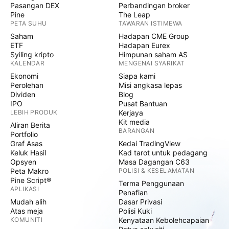
Pasangan DEX
Perbandingan broker
Pine
The Leap
PETA SUHU
TAWARAN ISTIMEWA
Saham
Hadapan CME Group
ETF
Hadapan Eurex
Syiling kripto
Himpunan saham AS
KALENDAR
MENGENAI SYARIKAT
Ekonomi
Siapa kami
Perolehan
Misi angkasa lepas
Dividen
Blog
IPO
Pusat Bantuan
LEBIH PRODUK
Kerjaya
Kit media
Aliran Berita
BARANGAN
Portfolio
Graf Asas
Kedai TradingView
Keluk Hasil
Kad tarot untuk pedagang
Opsyen
Masa Dagangan C63
Peta Makro
POLISI & KESELAMATAN
Pine Script®
Terma Penggunaan
APLIKASI
Penafian
Mudah alih
Dasar Privasi
Atas meja
Polisi Kuki
KOMUNITI
Kenyataan Kebolehcapaian