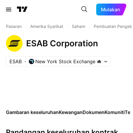
Mulakan
Pasaran
/
Amerika Syarikat
/
Saham
/
Pembuatan Pengelu
ESAB Corporation
ESAB
New York Stock Exchange
Gambaran keseluruhan
Kewangan
Dokumen
Komuniti
Tek
Pandangan keseluruhan kontrak