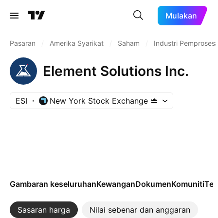
Mulakan
Pasaran
/
Amerika Syarikat
/
Saham
/
Industri Pemproses
Element Solutions Inc.
ESI
New York Stock Exchange
Gambaran keseluruhan
Kewangan
Dokumen
Komuniti
Tek
Sasaran harga
Nilai sebenar dan anggaran