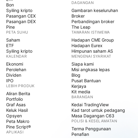
DAGANGAN
Bon
Syiling kripto
Gambaran keseluruhan
Pasangan CEX
Broker
Pasangan DEX
Perbandingan broker
Pine
The Leap
PETA SUHU
TAWARAN ISTIMEWA
Saham
Hadapan CME Group
ETF
Hadapan Eurex
Syiling kripto
Himpunan saham AS
KALENDAR
MENGENAI SYARIKAT
Ekonomi
Siapa kami
Perolehan
Misi angkasa lepas
Dividen
Blog
IPO
Pusat Bantuan
LEBIH PRODUK
Kerjaya
Kit media
Aliran Berita
BARANGAN
Portfolio
Graf Asas
Kedai TradingView
Keluk Hasil
Kad tarot untuk pedagang
Opsyen
Masa Dagangan C63
Peta Makro
POLISI & KESELAMATAN
Pine Script®
Terma Penggunaan
APLIKASI
Penafian