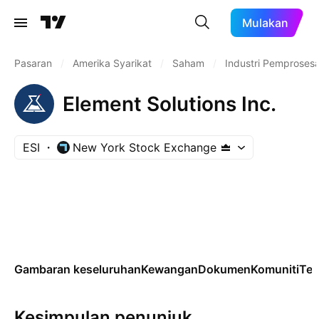
Mulakan
Pasaran
/
Amerika Syarikat
/
Saham
/
Industri Pemproses
Element Solutions Inc.
ESI
New York Stock Exchange
Gambaran keseluruhan
Kewangan
Dokumen
Komuniti
Tek
Kesimpulan penunjuk