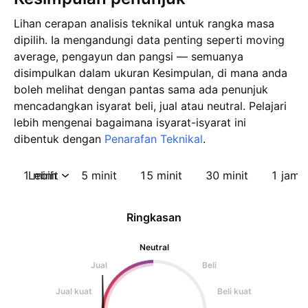
Lihan cerapan analisis teknikal untuk rangka masa
dipilih. Ia mengandungi data penting seperti moving
average, pengayun dan pangsi — semuanya
disimpulkan dalam ukuran Kesimpulan, di mana anda
boleh melihat dengan pantas sama ada penunjuk
mencadangkan isyarat beli, jual atau neutral. Pelajari
lebih mengenai bagaimana isyarat-isyarat ini
dibentuk dengan
Penarafan Teknikal
.
1 minit
Lebih
5 minit
15 minit
30 minit
1 jam
Ringkasan
Neutral
Jual
Beli
Jual kuat
Beli kuat