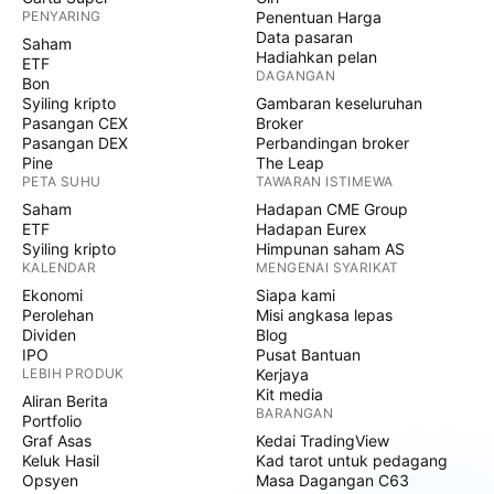
PENYARING
Penentuan Harga
Data pasaran
Saham
Hadiahkan pelan
ETF
DAGANGAN
Bon
Syiling kripto
Gambaran keseluruhan
Pasangan CEX
Broker
Pasangan DEX
Perbandingan broker
Pine
The Leap
PETA SUHU
TAWARAN ISTIMEWA
Saham
Hadapan CME Group
ETF
Hadapan Eurex
Syiling kripto
Himpunan saham AS
KALENDAR
MENGENAI SYARIKAT
Ekonomi
Siapa kami
Perolehan
Misi angkasa lepas
Dividen
Blog
IPO
Pusat Bantuan
LEBIH PRODUK
Kerjaya
Kit media
Aliran Berita
BARANGAN
Portfolio
Graf Asas
Kedai TradingView
Keluk Hasil
Kad tarot untuk pedagang
Opsyen
Masa Dagangan C63