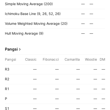
Simple Moving Average (200)
—
—
Ichimoku Base Line (9, 26, 52, 26)
—
—
Volume Weighted Moving Average (20)
—
—
Hull Moving Average (9)
—
—
Pangsi
Pangsi
Classic
Fibonacci
Camarilla
Woodie
DM
R3
—
—
—
—
—
R2
—
—
—
—
—
R1
—
—
—
—
—
P
—
—
—
—
—
S1
—
—
—
—
—