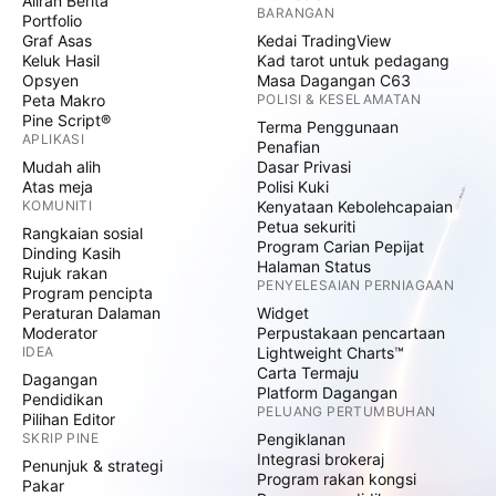
Aliran Berita
BARANGAN
Portfolio
Graf Asas
Kedai TradingView
Keluk Hasil
Kad tarot untuk pedagang
Opsyen
Masa Dagangan C63
Peta Makro
POLISI & KESELAMATAN
Pine Script®
Terma Penggunaan
APLIKASI
Penafian
Mudah alih
Dasar Privasi
Atas meja
Polisi Kuki
KOMUNITI
Kenyataan Kebolehcapaian
Petua sekuriti
Rangkaian sosial
Program Carian Pepijat
Dinding Kasih
Halaman Status
Rujuk rakan
PENYELESAIAN PERNIAGAAN
Program pencipta
Peraturan Dalaman
Widget
Moderator
Perpustakaan pencartaan
IDEA
Lightweight Charts™
Carta Termaju
Dagangan
Platform Dagangan
Pendidikan
PELUANG PERTUMBUHAN
Pilihan Editor
SKRIP PINE
Pengiklanan
Integrasi brokeraj
Penunjuk & strategi
Program rakan kongsi
Pakar