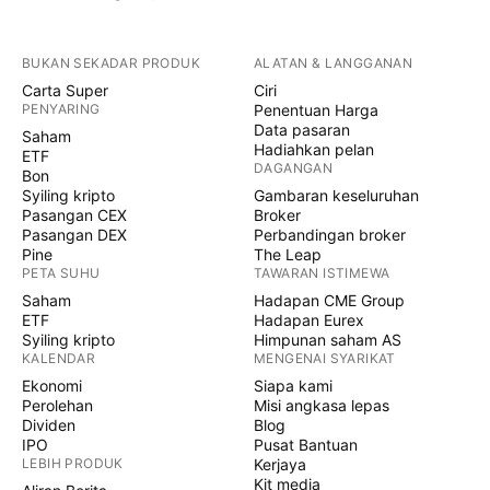
BUKAN SEKADAR PRODUK
ALATAN & LANGGANAN
Carta Super
Ciri
PENYARING
Penentuan Harga
Data pasaran
Saham
Hadiahkan pelan
ETF
DAGANGAN
Bon
Syiling kripto
Gambaran keseluruhan
Pasangan CEX
Broker
Pasangan DEX
Perbandingan broker
Pine
The Leap
PETA SUHU
TAWARAN ISTIMEWA
Saham
Hadapan CME Group
ETF
Hadapan Eurex
Syiling kripto
Himpunan saham AS
KALENDAR
MENGENAI SYARIKAT
Ekonomi
Siapa kami
Perolehan
Misi angkasa lepas
Dividen
Blog
IPO
Pusat Bantuan
LEBIH PRODUK
Kerjaya
Kit media