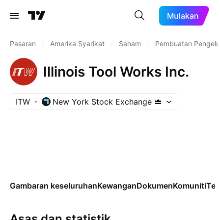
Mulakan
Pasaran
/
Amerika Syarikat
/
Saham
/
Pembuatan Pengelu
Illinois Tool Works Inc.
ITW
New York Stock Exchange
Gambaran keseluruhan
Kewangan
Dokumen
Komuniti
Tek
Asas dan statistik