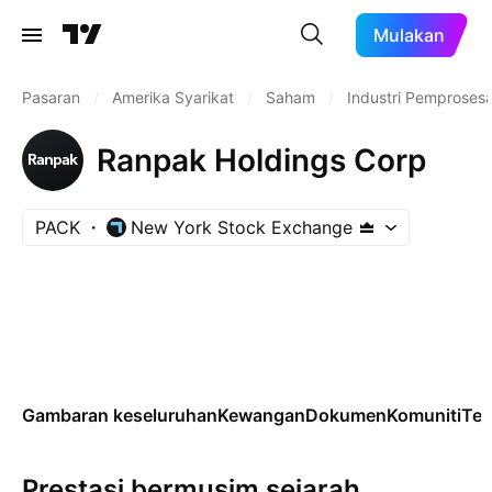
Mulakan
Pasaran
/
Amerika Syarikat
/
Saham
/
Industri Pemproses
Ranpak Holdings Corp
PACK
New York Stock Exchange
Gambaran keseluruhan
Kewangan
Dokumen
Komuniti
Tek
Prestasi bermusim sejarah