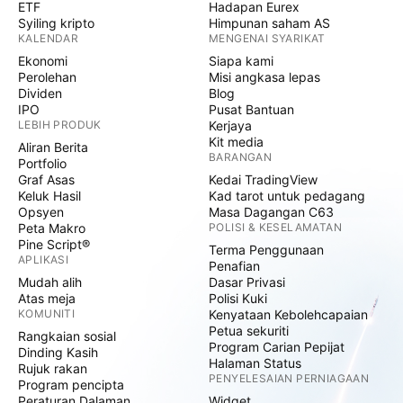
ETF
Hadapan Eurex
Syiling kripto
Himpunan saham AS
KALENDAR
MENGENAI SYARIKAT
Ekonomi
Siapa kami
Perolehan
Misi angkasa lepas
Dividen
Blog
IPO
Pusat Bantuan
LEBIH PRODUK
Kerjaya
Kit media
Aliran Berita
BARANGAN
Portfolio
Graf Asas
Kedai TradingView
Keluk Hasil
Kad tarot untuk pedagang
Opsyen
Masa Dagangan C63
Peta Makro
POLISI & KESELAMATAN
Pine Script®
Terma Penggunaan
APLIKASI
Penafian
Mudah alih
Dasar Privasi
Atas meja
Polisi Kuki
KOMUNITI
Kenyataan Kebolehcapaian
Petua sekuriti
Rangkaian sosial
Program Carian Pepijat
Dinding Kasih
Halaman Status
Rujuk rakan
PENYELESAIAN PERNIAGAAN
Program pencipta
Peraturan Dalaman
Widget