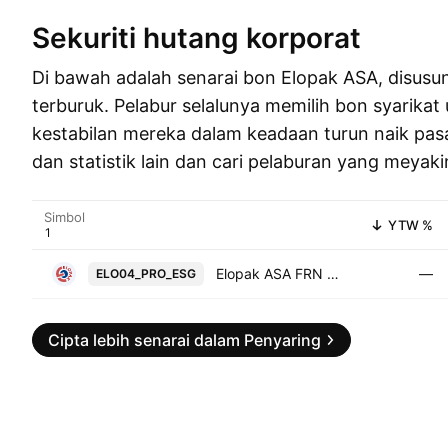
Sekuriti hutang korporat
Di bawah adalah senarai bon Elopak ASA, disusun
terburuk. Pelabur selalunya memilih bon syarikat
kestabilan mereka dalam keadaan turun naik pasar
dan statistik lain dan cari pelaburan yang meyak
Simbol
YTW %
Elopak ASA FRN 04-DEC-2030
—
ELO04_PRO_ESG
Cipta lebih senarai dalam Penyaring