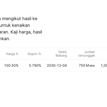
 mengikut hasil ke
 untuk kenaikan
an. Kaji harga, hasil
inkan.
Tarikh
Jumlah
Harga %
Kupon %
Matang
tertunggak
100.50%
5.790%
2030-12-04
750 M
1,0
NOK