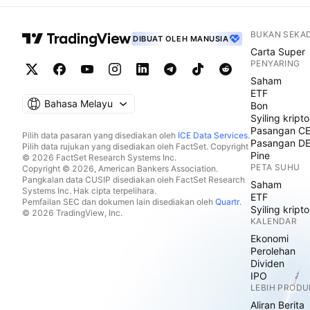
BUKAN SEKA
DIBUAT OLEH MANUSIA
Carta Super
PENYARING
Saham
ETF
Bahasa Melayu
Bon
Syiling kripto
Pasangan C
Pilih data pasaran yang disediakan oleh
ICE Data Services
.
Pasangan D
Pilih data rujukan yang disediakan oleh FactSet. Copyright
Pine
© 2026 FactSet Research Systems Inc.
PETA SUHU
Copyright © 2026, American Bankers Association.
Pangkalan data CUSIP disediakan oleh FactSet Research
Saham
Systems Inc. Hak cipta terpelihara.
ETF
Pemfailan SEC dan dokumen lain disediakan oleh
Quartr
.
Syiling kripto
© 2026 TradingView, Inc.
KALENDAR
Ekonomi
Perolehan
Dividen
IPO
LEBIH PRODU
Aliran Berita