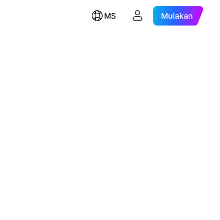
MS
Mulakan