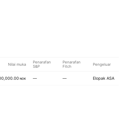
Penarafan
Penarafan
Nilai muka
Pengeluar
S&P
Fitch
00,000.00
—
—
Elopak ASA
NOK