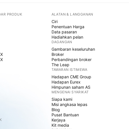
DAR PRODUK
ALATAN & LANGGANAN
Ciri
Penentuan Harga
Data pasaran
Hadiahkan pelan
DAGANGAN
Gambaran keseluruhan
EX
Broker
EX
Perbandingan broker
The Leap
TAWARAN ISTIMEWA
Hadapan CME Group
Hadapan Eurex
Himpunan saham AS
MENGENAI SYARIKAT
Siapa kami
Misi angkasa lepas
Blog
Pusat Bantuan
K
Kerjaya
Kit media