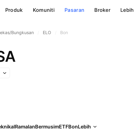
Produk
Komuniti
Pasaran
Broker
Lebih
ekas/Bungkusan
/
ELO
/
Bon
SA
knikal
Ramalan
Bermusim
ETF
Bon
Lebih