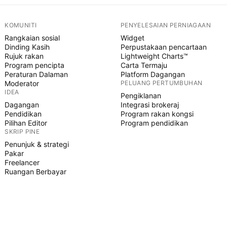
KOMUNITI
PENYELESAIAN PERNIAGAAN
Rangkaian sosial
Widget
Dinding Kasih
Perpustakaan pencartaan
Rujuk rakan
Lightweight Charts™
Program pencipta
Carta Termaju
Peraturan Dalaman
Platform Dagangan
Moderator
PELUANG PERTUMBUHAN
IDEA
Pengiklanan
Dagangan
Integrasi brokeraj
Pendidikan
Program rakan kongsi
Pilihan Editor
Program pendidikan
SKRIP PINE
Penunjuk & strategi
Pakar
Freelancer
Ruangan Berbayar