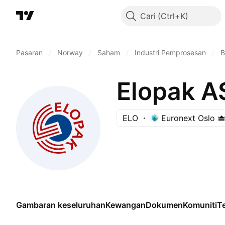
Cari
Pasaran
/
Norway
/
Saham
/
Industri Pemprosesan
/
B
Elopak A
ELO
Euronext Oslo
Gambaran keseluruhan
Kewangan
Dokumen
Komuniti
Te