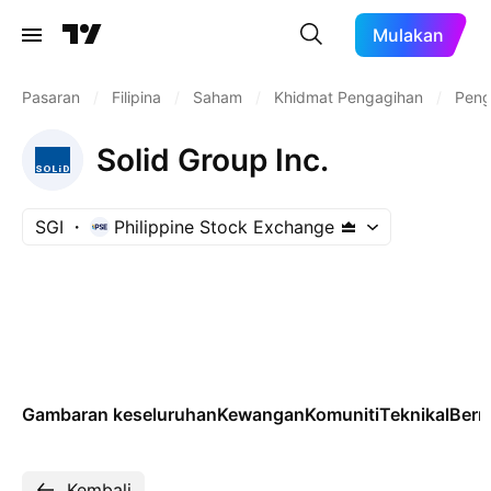
Mulakan
Pasaran
/
Filipina
/
Saham
/
Khidmat Pengagihan
/
Peng
Solid Group Inc.
SGI
Philippine Stock Exchange
Gambaran keseluruhan
Kewangan
Komuniti
Teknikal
Ber
Kembali