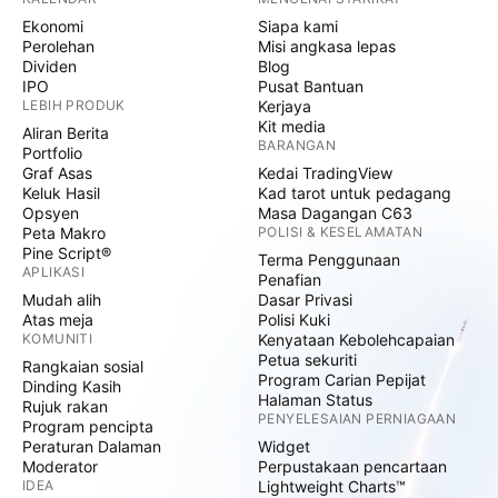
Ekonomi
Siapa kami
Perolehan
Misi angkasa lepas
Dividen
Blog
IPO
Pusat Bantuan
LEBIH PRODUK
Kerjaya
Kit media
Aliran Berita
BARANGAN
Portfolio
Graf Asas
Kedai TradingView
Keluk Hasil
Kad tarot untuk pedagang
Opsyen
Masa Dagangan C63
Peta Makro
POLISI & KESELAMATAN
Pine Script®
Terma Penggunaan
APLIKASI
Penafian
Mudah alih
Dasar Privasi
Atas meja
Polisi Kuki
KOMUNITI
Kenyataan Kebolehcapaian
Petua sekuriti
Rangkaian sosial
Program Carian Pepijat
Dinding Kasih
Halaman Status
Rujuk rakan
PENYELESAIAN PERNIAGAAN
Program pencipta
Peraturan Dalaman
Widget
Moderator
Perpustakaan pencartaan
IDEA
Lightweight Charts™