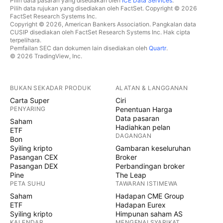
Pilih data pasaran yang disediakan oleh
ICE Data Services
.
Pilih data rujukan yang disediakan oleh FactSet. Copyright © 2026
FactSet Research Systems Inc.
Copyright © 2026, American Bankers Association. Pangkalan data
CUSIP disediakan oleh FactSet Research Systems Inc. Hak cipta
terpelihara.
Pemfailan SEC dan dokumen lain disediakan oleh
Quartr
.
© 2026 TradingView, Inc.
BUKAN SEKADAR PRODUK
ALATAN & LANGGANAN
Carta Super
Ciri
PENYARING
Penentuan Harga
Data pasaran
Saham
Hadiahkan pelan
ETF
DAGANGAN
Bon
Syiling kripto
Gambaran keseluruhan
Pasangan CEX
Broker
Pasangan DEX
Perbandingan broker
Pine
The Leap
PETA SUHU
TAWARAN ISTIMEWA
Saham
Hadapan CME Group
ETF
Hadapan Eurex
Syiling kripto
Himpunan saham AS
KALENDAR
MENGENAI SYARIKAT