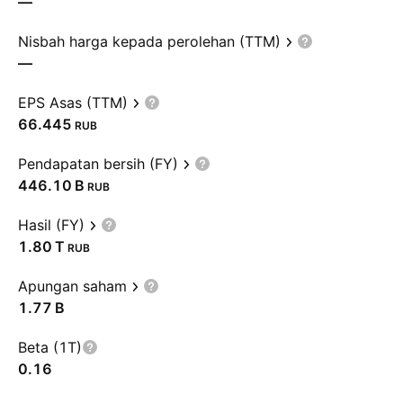
—
Nisbah harga kepada perolehan (TTM)
—
EPS Asas (TTM)
66.445
RUB
Pendapatan bersih (FY)
‪446.10 B‬
RUB
Hasil (FY)
‪1.80 T‬
RUB
Apungan saham
‪1.77 B‬
Beta (1T)
0.16