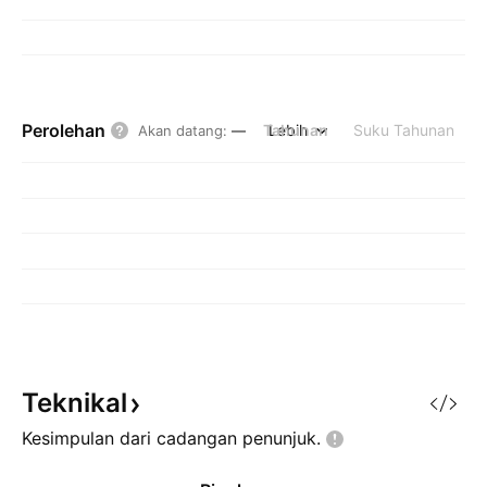
Perolehan
Tahunan
Lebih
Suku Tahunan
Akan datang
:
—
Teknikal
Kesimpulan dari cadangan
penunjuk.