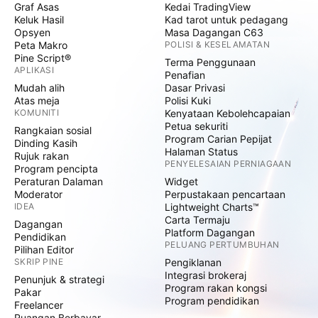
Graf Asas
Kedai TradingView
Keluk Hasil
Kad tarot untuk pedagang
Opsyen
Masa Dagangan C63
Peta Makro
POLISI & KESELAMATAN
Pine Script®
Terma Penggunaan
APLIKASI
Penafian
Mudah alih
Dasar Privasi
Atas meja
Polisi Kuki
KOMUNITI
Kenyataan Kebolehcapaian
Petua sekuriti
Rangkaian sosial
Program Carian Pepijat
Dinding Kasih
Halaman Status
Rujuk rakan
PENYELESAIAN PERNIAGAAN
Program pencipta
Peraturan Dalaman
Widget
Moderator
Perpustakaan pencartaan
IDEA
Lightweight Charts™
Carta Termaju
Dagangan
Platform Dagangan
Pendidikan
PELUANG PERTUMBUHAN
Pilihan Editor
SKRIP PINE
Pengiklanan
Integrasi brokeraj
Penunjuk & strategi
Program rakan kongsi
Pakar
Program pendidikan
Freelancer
Ruangan Berbayar