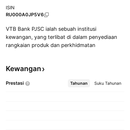
ISIN
RU000A0JP5V6
VTB Bank PJSC ialah sebuah institusi
kewangan, yang terlibat di dalam penyediaan
rangkaian produk dan perkhidmatan
Pa
perbankan. Ia beroperasi melalui segmen-
segmen berikut: Perbankan Pelaburan Korporat;
Kewangan
Perbankan Korporat Pertengahan; Perbankan
Runcit; Perbendaharaan; dan Perniagaan Lain.
Prestasi
Tahunan
Lebih
Suku Tahunan
Segmen Perbankan Pelaburan Korporat
menyediakan perkhidmatan kepada pelanggan-
pelanggan korporat yang besar. Segmen
Perbankan Korporat Pertengahan menyediakan
perkhidmatan kepada pelanggan-pelanggan
pertengahan korporat. Segmen Perbankan