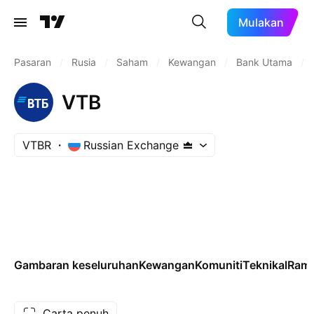
Mulakan
Pasaran
/
Rusia
/
Saham
/
Kewangan
/
Bank Utama
/
VTB
VTBR
Russian Exchange
Gambaran keseluruhan
Kewangan
Komuniti
Teknikal
Rama
Carta penuh