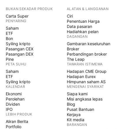
BUKAN SEKADAR PRODUK
ALATAN & LANGGANAN
Carta Super
Ciri
PENYARING
Penentuan Harga
Data pasaran
Saham
Hadiahkan pelan
ETF
DAGANGAN
Bon
Syiling kripto
Gambaran keseluruhan
Pasangan CEX
Broker
Pasangan DEX
Perbandingan broker
Pine
The Leap
PETA SUHU
TAWARAN ISTIMEWA
Saham
Hadapan CME Group
ETF
Hadapan Eurex
Syiling kripto
Himpunan saham AS
KALENDAR
MENGENAI SYARIKAT
Ekonomi
Siapa kami
Perolehan
Misi angkasa lepas
Dividen
Blog
IPO
Pusat Bantuan
LEBIH PRODUK
Kerjaya
Kit media
Aliran Berita
BARANGAN
Portfolio