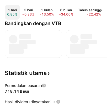
1 hari
5 hari
1 bulan
6 bulan
Tahun sehingga ki
0.86%
−0.83%
−13.50%
−34.06%
−22.42%
Bandingkan dengan VTB
Statistik
utama
Permodalan pasaran
‪718.14 B‬
RUB
Hasil dividen (dinyatakan)