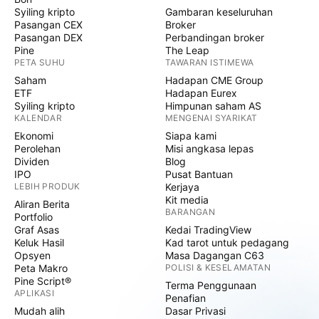
Syiling kripto
Gambaran keseluruhan
Pasangan CEX
Broker
Pasangan DEX
Perbandingan broker
Pine
The Leap
PETA SUHU
TAWARAN ISTIMEWA
Saham
Hadapan CME Group
ETF
Hadapan Eurex
Syiling kripto
Himpunan saham AS
KALENDAR
MENGENAI SYARIKAT
Ekonomi
Siapa kami
Perolehan
Misi angkasa lepas
Dividen
Blog
IPO
Pusat Bantuan
LEBIH PRODUK
Kerjaya
Kit media
Aliran Berita
BARANGAN
Portfolio
Graf Asas
Kedai TradingView
Keluk Hasil
Kad tarot untuk pedagang
Opsyen
Masa Dagangan C63
Peta Makro
POLISI & KESELAMATAN
Pine Script®
Terma Penggunaan
APLIKASI
Penafian
Mudah alih
Dasar Privasi