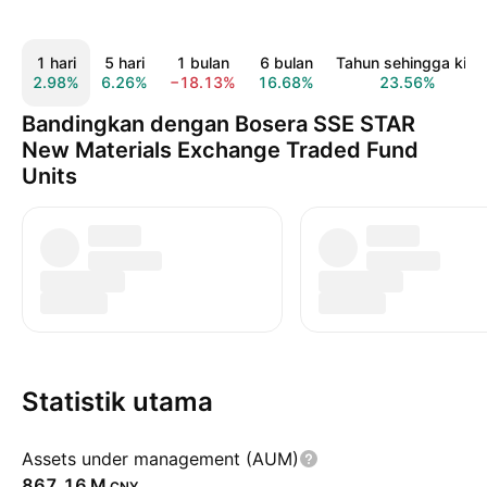
1 hari
5 hari
1 bulan
6 bulan
Tahun sehingga kini
2.98%
6.26%
−18.13%
16.68%
23.56%
Bandingkan dengan Bosera SSE STAR
New Materials Exchange Traded Fund
Units
Statistik utama
Assets under management (AUM)
‪867.16 M‬
CNY