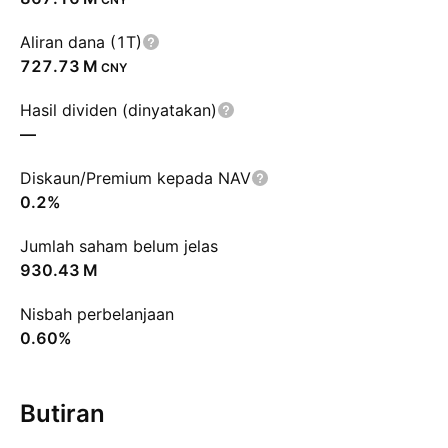
Aliran dana (1T)
‪727.73 M‬
CNY
Hasil dividen (dinyatakan)
—
Diskaun/Premium kepada NAV
0.2%
Jumlah saham belum jelas
‪930.43 M‬
Nisbah perbelanjaan
0.60%
Butiran