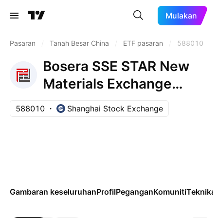
Mulakan
Pasaran
/
Tanah Besar China
/
ETF pasaran
/
588010
Bosera SSE STAR New
Materials Exchange
Traded Fund Units
588010
Shanghai Stock Exchange
Gambaran keseluruhan
Profil
Pegangan
Komuniti
Teknikal