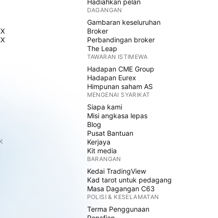
Hadiahkan pelan
DAGANGAN
Gambaran keseluruhan
EX
Broker
EX
Perbandingan broker
The Leap
TAWARAN ISTIMEWA
Hadapan CME Group
Hadapan Eurex
Himpunan saham AS
MENGENAI SYARIKAT
Siapa kami
Misi angkasa lepas
Blog
Pusat Bantuan
K
Kerjaya
Kit media
BARANGAN
Kedai TradingView
Kad tarot untuk pedagang
Masa Dagangan C63
POLISI & KESELAMATAN
Terma Penggunaan
Penafian