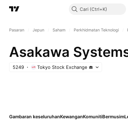
Cari
Pasaran
/
Jepun
/
Saham
/
Perkhidmatan Teknologi
/
Asakawa Systems 
5249
Tokyo Stock Exchange
Gambaran keseluruhan
Kewangan
Komuniti
Bermusim
L