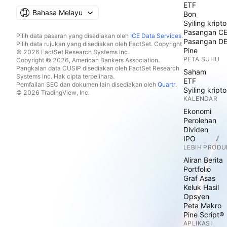
ETF
Bahasa Melayu
Bon
Syiling kripto
Pasangan C
Pilih data pasaran yang disediakan oleh
ICE Data Services
.
Pasangan D
Pilih data rujukan yang disediakan oleh FactSet. Copyright
Pine
© 2026 FactSet Research Systems Inc.
PETA SUHU
Copyright © 2026, American Bankers Association.
Pangkalan data CUSIP disediakan oleh FactSet Research
Saham
Systems Inc. Hak cipta terpelihara.
ETF
Pemfailan SEC dan dokumen lain disediakan oleh
Quartr
.
Syiling kripto
© 2026 TradingView, Inc.
KALENDAR
Ekonomi
Perolehan
Dividen
IPO
LEBIH PRODU
Aliran Berita
Portfolio
Graf Asas
Keluk Hasil
Opsyen
Peta Makro
Pine Script®
APLIKASI