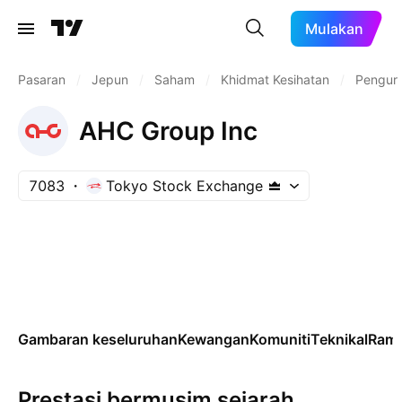
Mulakan
Pasaran
/
Jepun
/
Saham
/
Khidmat Kesihatan
/
Penguru
AHC Group Inc
7083
Tokyo Stock Exchange
Gambaran keseluruhan
Kewangan
Komuniti
Teknikal
Rama
Prestasi bermusim sejarah