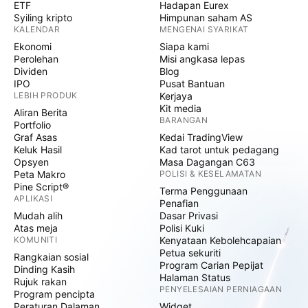
ETF
Hadapan Eurex
Syiling kripto
Himpunan saham AS
KALENDAR
MENGENAI SYARIKAT
Ekonomi
Siapa kami
Perolehan
Misi angkasa lepas
Dividen
Blog
IPO
Pusat Bantuan
LEBIH PRODUK
Kerjaya
Kit media
Aliran Berita
BARANGAN
Portfolio
Graf Asas
Kedai TradingView
Keluk Hasil
Kad tarot untuk pedagang
Opsyen
Masa Dagangan C63
Peta Makro
POLISI & KESELAMATAN
Pine Script®
Terma Penggunaan
APLIKASI
Penafian
Mudah alih
Dasar Privasi
Atas meja
Polisi Kuki
KOMUNITI
Kenyataan Kebolehcapaian
Petua sekuriti
Rangkaian sosial
Program Carian Pepijat
Dinding Kasih
Halaman Status
Rujuk rakan
PENYELESAIAN PERNIAGAAN
Program pencipta
Peraturan Dalaman
Widget