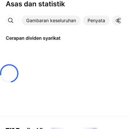
Asas dan statistik
Gambaran keseluruhan
Penyata
Statis
Lebih
Cerapan dividen syarikat