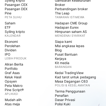
Syiling kripto
Gambaran keseluruhan
Pasangan CEX
Broker
Pasangan DEX
Perbandingan broker
Pine
The Leap
PETA SUHU
TAWARAN ISTIMEWA
Saham
Hadapan CME Group
ETF
Hadapan Eurex
Syiling kripto
Himpunan saham AS
KALENDAR
MENGENAI SYARIKAT
Ekonomi
Siapa kami
Perolehan
Misi angkasa lepas
Dividen
Blog
IPO
Pusat Bantuan
LEBIH PRODUK
Kerjaya
Kit media
Aliran Berita
BARANGAN
Portfolio
Graf Asas
Kedai TradingView
Keluk Hasil
Kad tarot untuk pedagang
Opsyen
Masa Dagangan C63
Peta Makro
POLISI & KESELAMATAN
Pine Script®
Terma Penggunaan
APLIKASI
Penafian
Mudah alih
Dasar Privasi
Atas meja
Polisi Kuki