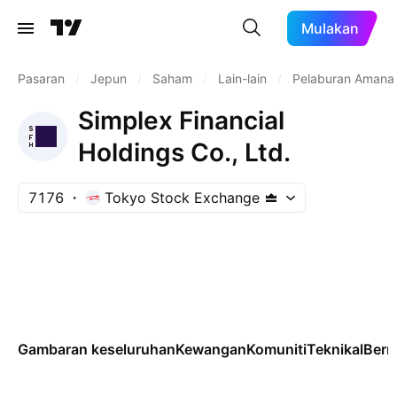
Mulakan
Pasaran
/
Jepun
/
Saham
/
Lain-lain
/
Pelaburan Amana
Simplex Financial
Holdings Co., Ltd.
7176
Tokyo Stock Exchange
Gambaran keseluruhan
Kewangan
Komuniti
Teknikal
Ber