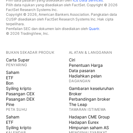
Pilih data pasaran yang disediakan oleh
ICE Data Services
.
Pilih data rujukan yang disediakan oleh FactSet. Copyright © 2026
FactSet Research Systems Inc.
Copyright © 2026, American Bankers Association. Pangkalan data
CUSIP disediakan oleh FactSet Research Systems Inc. Hak cipta
terpelihara.
Pemfailan SEC dan dokumen lain disediakan oleh
Quartr
.
© 2026 TradingView, Inc.
BUKAN SEKADAR PRODUK
ALATAN & LANGGANAN
Carta Super
Ciri
PENYARING
Penentuan Harga
Data pasaran
Saham
Hadiahkan pelan
ETF
DAGANGAN
Bon
Syiling kripto
Gambaran keseluruhan
Pasangan CEX
Broker
Pasangan DEX
Perbandingan broker
Pine
The Leap
PETA SUHU
TAWARAN ISTIMEWA
Saham
Hadapan CME Group
ETF
Hadapan Eurex
Syiling kripto
Himpunan saham AS
KALENDAR
MENGENAI SYARIKAT