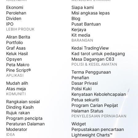
Ekonomi
Siapa kami
Perolehan
Misi angkasa lepas
Dividen
Blog
IPO
Pusat Bantuan
LEBIH PRODUK
Kerjaya
Kit media
Aliran Berita
BARANGAN
Portfolio
Graf Asas
Kedai TradingView
Keluk Hasil
Kad tarot untuk pedagang
Opsyen
Masa Dagangan C63
Peta Makro
POLISI & KESELAMATAN
Pine Script®
Terma Penggunaan
APLIKASI
Penafian
Mudah alih
Dasar Privasi
Atas meja
Polisi Kuki
KOMUNITI
Kenyataan Kebolehcapaian
Petua sekuriti
Rangkaian sosial
Program Carian Pepijat
Dinding Kasih
Halaman Status
Rujuk rakan
PENYELESAIAN PERNIAGAAN
Program pencipta
Peraturan Dalaman
Widget
Moderator
Perpustakaan pencartaan
IDEA
Lightweight Charts™