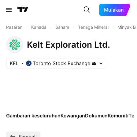
Mulakan
Pasaran
/
Kanada
/
Saham
/
Tenaga Mineral
/
Minyak B
Kelt Exploration Ltd.
KEL
Toronto Stock Exchange
Gambaran keseluruhan
Kewangan
Dokumen
Komuniti
Tek
Kembali