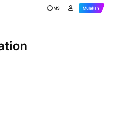
MS
Mulakan
ation