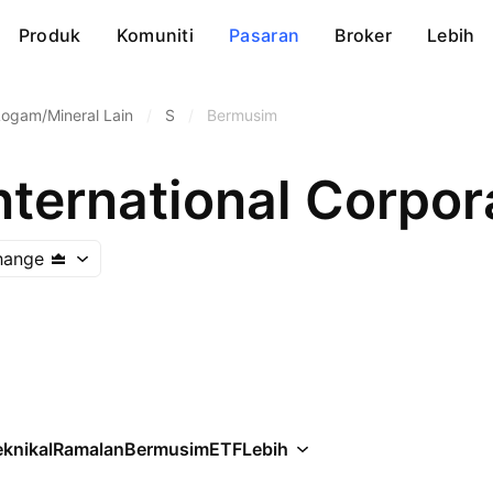
Produk
Komuniti
Pasaran
Broker
Lebih
Logam/Mineral Lain
/
S
/
Bermusim
International Corpor
hange
knikal
Ramalan
Bermusim
ETF
Lebih