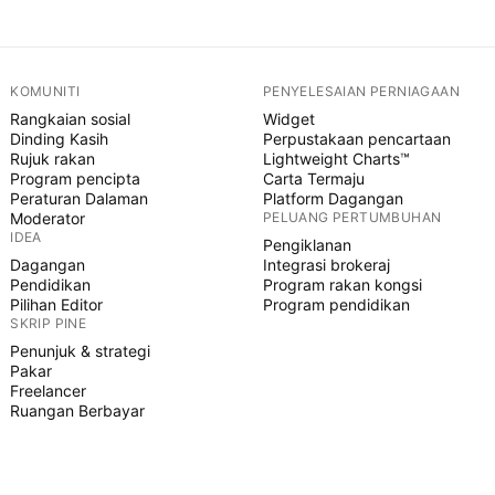
KOMUNITI
PENYELESAIAN PERNIAGAAN
Rangkaian sosial
Widget
Dinding Kasih
Perpustakaan pencartaan
Rujuk rakan
Lightweight Charts™
Program pencipta
Carta Termaju
Peraturan Dalaman
Platform Dagangan
Moderator
PELUANG PERTUMBUHAN
IDEA
Pengiklanan
Dagangan
Integrasi brokeraj
Pendidikan
Program rakan kongsi
Pilihan Editor
Program pendidikan
SKRIP PINE
Penunjuk & strategi
Pakar
Freelancer
Ruangan Berbayar