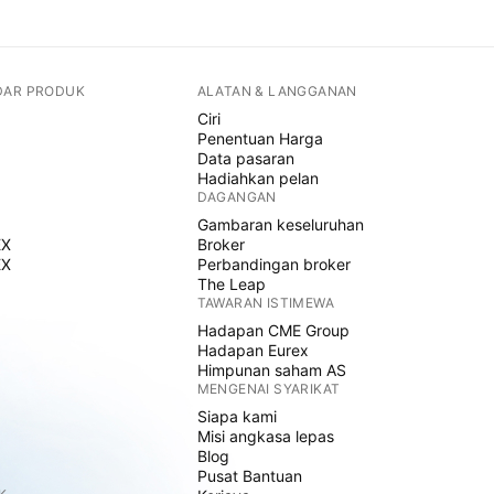
DAR PRODUK
ALATAN & LANGGANAN
Ciri
Penentuan Harga
Data pasaran
Hadiahkan pelan
DAGANGAN
Gambaran keseluruhan
EX
Broker
EX
Perbandingan broker
The Leap
TAWARAN ISTIMEWA
Hadapan CME Group
Hadapan Eurex
Himpunan saham AS
MENGENAI SYARIKAT
Siapa kami
Misi angkasa lepas
Blog
Pusat Bantuan