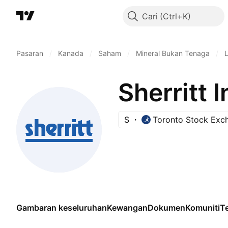
Cari
Pasaran
/
Kanada
/
Saham
/
Mineral Bukan Tenaga
/
Sherritt 
S
Toronto Stock Exc
Gambaran keseluruhan
Kewangan
Dokumen
Komuniti
Te