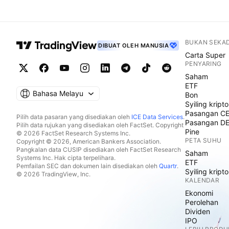
BUKAN SEKA
DIBUAT OLEH MANUSIA
Carta Super
PENYARING
Saham
ETF
Bahasa Melayu
Bon
Syiling kripto
Pasangan C
Pilih data pasaran yang disediakan oleh
ICE Data Services
.
Pasangan D
Pilih data rujukan yang disediakan oleh FactSet. Copyright
Pine
© 2026 FactSet Research Systems Inc.
PETA SUHU
Copyright © 2026, American Bankers Association.
Pangkalan data CUSIP disediakan oleh FactSet Research
Saham
Systems Inc. Hak cipta terpelihara.
ETF
Pemfailan SEC dan dokumen lain disediakan oleh
Quartr
.
Syiling kripto
© 2026 TradingView, Inc.
KALENDAR
Ekonomi
Perolehan
Dividen
IPO