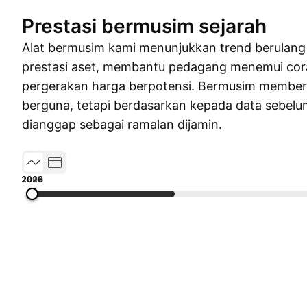
Prestasi bermusim sejarah
Alat bermusim kami menunjukkan trend berulang
prestasi aset, membantu pedagang menemui cor
pergerakan harga berpotensi. Bermusim member
berguna, tetapi berdasarkan kepada data sebelum
dianggap sebagai ramalan dijamin.
1996
2003
2010
2017
2026