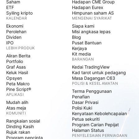
Saham
Hadapan CME Group
ETF
Hadapan Eurex
Syiling kripto
Himpunan saham AS
KALENDAR
MENGENAI SYARIKAT
Ekonomi
Siapa kami
Perolehan
Misi angkasa lepas
Dividen
Blog
IPO
Pusat Bantuan
LEBIH PRODUK
Kerjaya
Kit media
Aliran Berita
BARANGAN
Portfolio
Graf Asas
Kedai TradingView
Keluk Hasil
Kad tarot untuk pedagang
Opsyen
Masa Dagangan C63
Peta Makro
POLISI & KESELAMATAN
Pine Script®
Terma Penggunaan
APLIKASI
Penafian
Mudah alih
Dasar Privasi
Atas meja
Polisi Kuki
KOMUNITI
Kenyataan Kebolehcapaian
Petua sekuriti
Rangkaian sosial
Program Carian Pepijat
Dinding Kasih
Halaman Status
Rujuk rakan
PENYELESAIAN PERNIAGAAN
Program pencipta