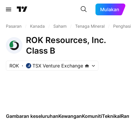
Mulakan
Pasaran
/
Kanada
/
Saham
/
Tenaga Mineral
/
Penghasi
ROK Resources, Inc.
Class B
ROK
TSX Venture Exchange
Gambaran keseluruhan
Kewangan
Komuniti
Teknikal
Rama