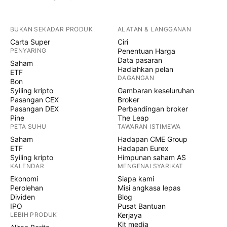
BUKAN SEKADAR PRODUK
ALATAN & LANGGANAN
Carta Super
Ciri
PENYARING
Penentuan Harga
Data pasaran
Saham
Hadiahkan pelan
ETF
DAGANGAN
Bon
Syiling kripto
Gambaran keseluruhan
Pasangan CEX
Broker
Pasangan DEX
Perbandingan broker
Pine
The Leap
PETA SUHU
TAWARAN ISTIMEWA
Saham
Hadapan CME Group
ETF
Hadapan Eurex
Syiling kripto
Himpunan saham AS
KALENDAR
MENGENAI SYARIKAT
Ekonomi
Siapa kami
Perolehan
Misi angkasa lepas
Dividen
Blog
IPO
Pusat Bantuan
LEBIH PRODUK
Kerjaya
Kit media