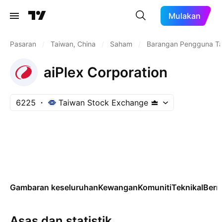
Mulakan
Pasaran
/
Taiwan, China
/
Saham
/
Barangan Pengguna T
aiPlex Corporation
6225
Taiwan Stock Exchange
Gambaran keseluruhan
Kewangan
Komuniti
Teknikal
Ber
Asas dan statistik