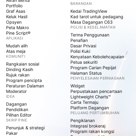
Aliran Berita
BARANGAN
Portfolio
Graf Asas
Kedai TradingView
Keluk Hasil
Kad tarot untuk pedagang
Opsyen
Masa Dagangan C63
Peta Makro
POLISI & KESELAMATAN
Pine Script®
Terma Penggunaan
APLIKASI
Penafian
Mudah alih
Dasar Privasi
Atas meja
Polisi Kuki
KOMUNITI
Kenyataan Kebolehcapaian
Petua sekuriti
Rangkaian sosial
Program Carian Pepijat
Dinding Kasih
Halaman Status
Rujuk rakan
PENYELESAIAN PERNIAGAAN
Program pencipta
Peraturan Dalaman
Widget
Moderator
Perpustakaan pencartaan
IDEA
Lightweight Charts™
Carta Termaju
Dagangan
Platform Dagangan
Pendidikan
PELUANG PERTUMBUHAN
Pilihan Editor
SKRIP PINE
Pengiklanan
Integrasi brokeraj
Penunjuk & strategi
Program rakan kongsi
Pakar