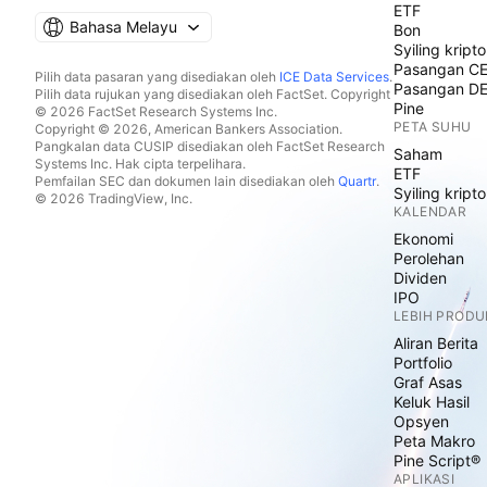
ETF
Bahasa Melayu
Bon
Syiling kripto
Pasangan C
Pilih data pasaran yang disediakan oleh
ICE Data Services
.
Pasangan D
Pilih data rujukan yang disediakan oleh FactSet. Copyright
Pine
© 2026 FactSet Research Systems Inc.
PETA SUHU
Copyright © 2026, American Bankers Association.
Pangkalan data CUSIP disediakan oleh FactSet Research
Saham
Systems Inc. Hak cipta terpelihara.
ETF
Pemfailan SEC dan dokumen lain disediakan oleh
Quartr
.
Syiling kripto
© 2026 TradingView, Inc.
KALENDAR
Ekonomi
Perolehan
Dividen
IPO
LEBIH PRODU
Aliran Berita
Portfolio
Graf Asas
Keluk Hasil
Opsyen
Peta Makro
Pine Script®
APLIKASI