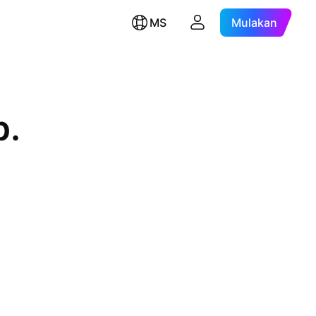
MS
Mulakan
p.