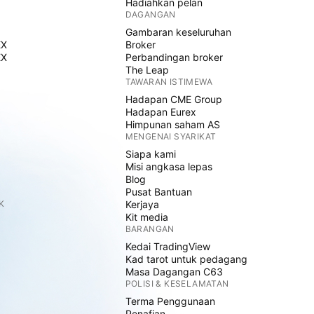
Hadiahkan pelan
DAGANGAN
Gambaran keseluruhan
EX
Broker
EX
Perbandingan broker
The Leap
TAWARAN ISTIMEWA
Hadapan CME Group
Hadapan Eurex
Himpunan saham AS
MENGENAI SYARIKAT
Siapa kami
Misi angkasa lepas
Blog
Pusat Bantuan
K
Kerjaya
Kit media
BARANGAN
Kedai TradingView
Kad tarot untuk pedagang
Masa Dagangan C63
POLISI & KESELAMATAN
Terma Penggunaan
Penafian