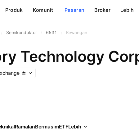
Produk
Komuniti
Pasaran
Broker
Lebih
/
Semikonduktor
/
6531
/
Kewangan
y Technology Cor
Exchange
knikal
Ramalan
Bermusim
ETF
Lebih