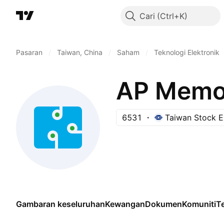
Cari
Pasaran
/
Taiwan, China
/
Saham
/
Teknologi Elektronik
AP Memor
6531
Taiwan Stock 
Gambaran keseluruhan
Kewangan
Dokumen
Komuniti
Te