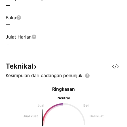
—
Buka
—
Julat Harian
–
Teknikal
Kesimpulan dari cadangan
penunjuk.
Ringkasan
Neutral
Jual
Beli
Jual kuat
Beli kuat