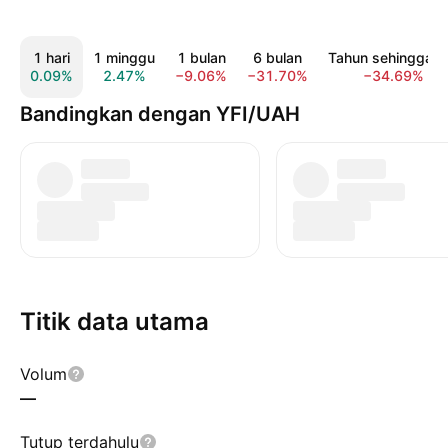
1 hari
1 minggu
1 bulan
6 bulan
Tahun sehingga ki
0.09%
2.47%
−9.06%
−31.70%
−34.69%
Bandingkan dengan YFI/UAH
Titik data utama
Volum
—
Tutup terdahulu