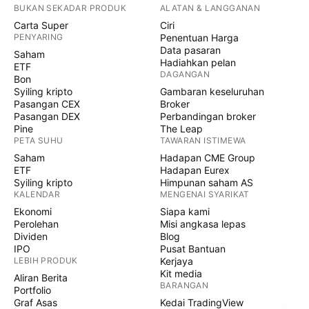
BUKAN SEKADAR PRODUK
ALATAN & LANGGANAN
Carta Super
Ciri
PENYARING
Penentuan Harga
Data pasaran
Saham
Hadiahkan pelan
ETF
DAGANGAN
Bon
Syiling kripto
Gambaran keseluruhan
Pasangan CEX
Broker
Pasangan DEX
Perbandingan broker
Pine
The Leap
PETA SUHU
TAWARAN ISTIMEWA
Saham
Hadapan CME Group
ETF
Hadapan Eurex
Syiling kripto
Himpunan saham AS
KALENDAR
MENGENAI SYARIKAT
Ekonomi
Siapa kami
Perolehan
Misi angkasa lepas
Dividen
Blog
IPO
Pusat Bantuan
LEBIH PRODUK
Kerjaya
Kit media
Aliran Berita
BARANGAN
Portfolio
Graf Asas
Kedai TradingView