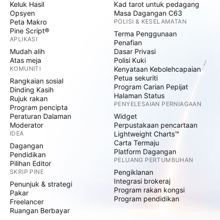
Keluk Hasil
Kad tarot untuk pedagang
Opsyen
Masa Dagangan C63
Peta Makro
POLISI & KESELAMATAN
Pine Script®
Terma Penggunaan
APLIKASI
Penafian
Mudah alih
Dasar Privasi
Atas meja
Polisi Kuki
KOMUNITI
Kenyataan Kebolehcapaian
Petua sekuriti
Rangkaian sosial
Program Carian Pepijat
Dinding Kasih
Halaman Status
Rujuk rakan
PENYELESAIAN PERNIAGAAN
Program pencipta
Peraturan Dalaman
Widget
Moderator
Perpustakaan pencartaan
IDEA
Lightweight Charts™
Carta Termaju
Dagangan
Platform Dagangan
Pendidikan
PELUANG PERTUMBUHAN
Pilihan Editor
SKRIP PINE
Pengiklanan
Integrasi brokeraj
Penunjuk & strategi
Program rakan kongsi
Pakar
Program pendidikan
Freelancer
Ruangan Berbayar