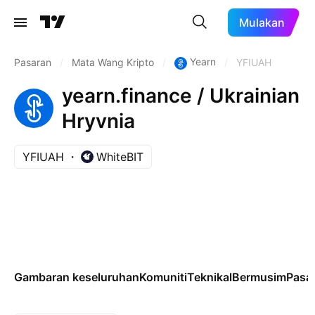
Mulakan
Yearn
Pasaran
/
Mata Wang Kripto
/
/
YFIUAH
yearn.finance / Ukrainian
Hryvnia
YFIUAH
WhiteBIT
Gambaran keseluruhan
Komuniti
Teknikal
Bermusim
Pasa