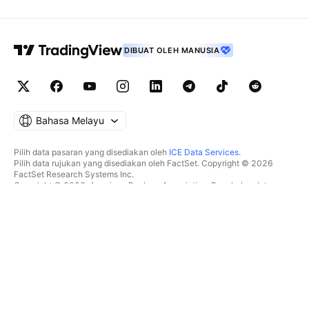
DIBUAT OLEH MANUSIA
Bahasa Melayu
Pilih data pasaran yang disediakan oleh
ICE Data Services
.
Pilih data rujukan yang disediakan oleh FactSet. Copyright © 2026
FactSet Research Systems Inc.
Copyright © 2026, American Bankers Association. Pangkalan data
CUSIP disediakan oleh FactSet Research Systems Inc. Hak cipta
terpelihara.
Pemfailan SEC dan dokumen lain disediakan oleh
Quartr
.
© 2026 TradingView, Inc.
BUKAN SEKADAR PRODUK
ALATAN & LANGGANAN
Carta Super
Ciri
PENYARING
Penentuan Harga