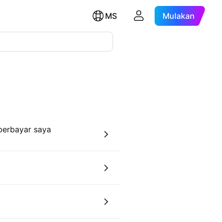
MS
Mulakan
berbayar saya