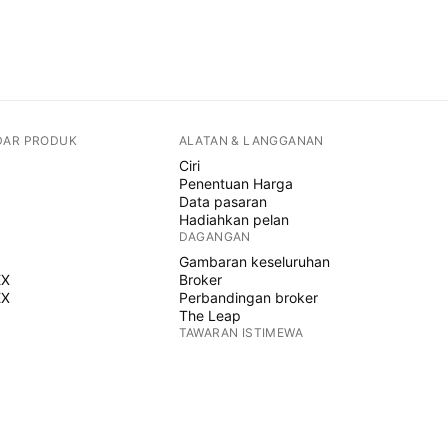
DAR PRODUK
ALATAN & LANGGANAN
Ciri
Penentuan Harga
Data pasaran
Hadiahkan pelan
DAGANGAN
Gambaran keseluruhan
EX
Broker
EX
Perbandingan broker
The Leap
TAWARAN ISTIMEWA
Hadapan CME Group
Hadapan Eurex
Himpunan saham AS
MENGENAI SYARIKAT
Siapa kami