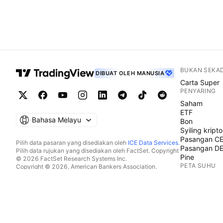
BUKAN SEKA
DIBUAT OLEH MANUSIA
Carta Super
PENYARING
Saham
ETF
Bahasa Melayu
Bon
Syiling kripto
Pasangan C
Pilih data pasaran yang disediakan oleh
ICE Data Services
.
Pasangan D
Pilih data rujukan yang disediakan oleh FactSet. Copyright
Pine
© 2026 FactSet Research Systems Inc.
PETA SUHU
Copyright © 2026, American Bankers Association.
Pangkalan data CUSIP disediakan oleh FactSet Research
Saham
Systems Inc. Hak cipta terpelihara.
ETF
Pemfailan SEC dan dokumen lain disediakan oleh
Quartr
.
Syiling kripto
© 2026 TradingView, Inc.
KALENDAR
Ekonomi