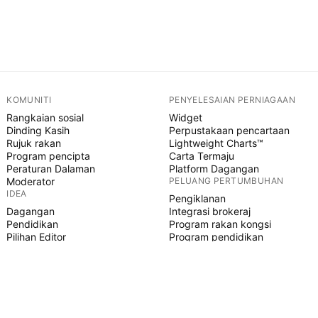
KOMUNITI
PENYELESAIAN PERNIAGAAN
Rangkaian sosial
Widget
Dinding Kasih
Perpustakaan pencartaan
Rujuk rakan
Lightweight Charts™
Program pencipta
Carta Termaju
Peraturan Dalaman
Platform Dagangan
Moderator
PELUANG PERTUMBUHAN
IDEA
Pengiklanan
Dagangan
Integrasi brokeraj
Pendidikan
Program rakan kongsi
Pilihan Editor
Program pendidikan
SKRIP PINE
Penunjuk & strategi
Pakar
Freelancer
Ruangan Berbayar