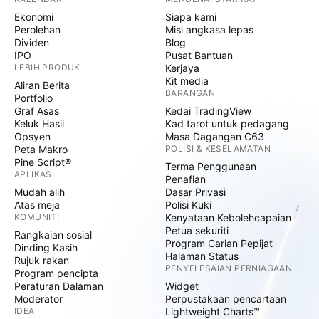
Ekonomi
Siapa kami
Perolehan
Misi angkasa lepas
Dividen
Blog
IPO
Pusat Bantuan
LEBIH PRODUK
Kerjaya
Kit media
Aliran Berita
BARANGAN
Portfolio
Graf Asas
Kedai TradingView
Keluk Hasil
Kad tarot untuk pedagang
Opsyen
Masa Dagangan C63
Peta Makro
POLISI & KESELAMATAN
Pine Script®
Terma Penggunaan
APLIKASI
Penafian
Mudah alih
Dasar Privasi
Atas meja
Polisi Kuki
KOMUNITI
Kenyataan Kebolehcapaian
Petua sekuriti
Rangkaian sosial
Program Carian Pepijat
Dinding Kasih
Halaman Status
Rujuk rakan
PENYELESAIAN PERNIAGAAN
Program pencipta
Peraturan Dalaman
Widget
Moderator
Perpustakaan pencartaan
IDEA
Lightweight Charts™