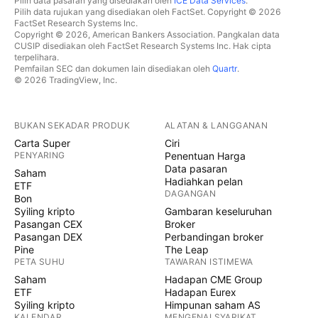
Pilih data pasaran yang disediakan oleh
ICE Data Services
.
Pilih data rujukan yang disediakan oleh FactSet. Copyright © 2026
FactSet Research Systems Inc.
Copyright © 2026, American Bankers Association. Pangkalan data
CUSIP disediakan oleh FactSet Research Systems Inc. Hak cipta
terpelihara.
Pemfailan SEC dan dokumen lain disediakan oleh
Quartr
.
© 2026 TradingView, Inc.
BUKAN SEKADAR PRODUK
ALATAN & LANGGANAN
Carta Super
Ciri
PENYARING
Penentuan Harga
Data pasaran
Saham
Hadiahkan pelan
ETF
DAGANGAN
Bon
Syiling kripto
Gambaran keseluruhan
Pasangan CEX
Broker
Pasangan DEX
Perbandingan broker
Pine
The Leap
PETA SUHU
TAWARAN ISTIMEWA
Saham
Hadapan CME Group
ETF
Hadapan Eurex
Syiling kripto
Himpunan saham AS
KALENDAR
MENGENAI SYARIKAT