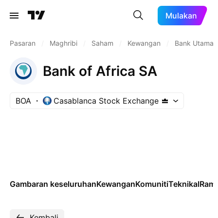
Mulakan
Pasaran
/
Maghribi
/
Saham
/
Kewangan
/
Bank Utama
Bank of Africa SA
BOA
Casablanca Stock Exchange
Gambaran keseluruhan
Kewangan
Komuniti
Teknikal
Rama
Kembali