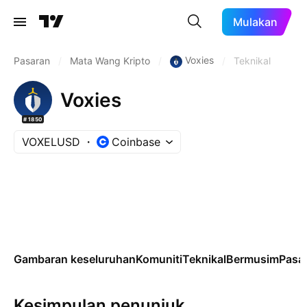
Mulakan
Voxies
Pasaran
/
Mata Wang Kripto
/
/
Teknikal
Voxies
#1850
VOXELUSD
Coinbase
Gambaran keseluruhan
Komuniti
Teknikal
Bermusim
Pasa
Kesimpulan penunjuk