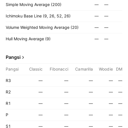
Simple Moving Average (200)
—
—
Ichimoku Base Line (9, 26, 52, 26)
—
—
Volume Weighted Moving Average (20)
—
—
Hull Moving Average (9)
—
—
Pangsi
Pangsi
Classic
Fibonacci
Camarilla
Woodie
DM
R3
—
—
—
—
—
R2
—
—
—
—
—
R1
—
—
—
—
—
P
—
—
—
—
—
S1
—
—
—
—
—