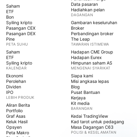
Data pasaran
Saham
Hadiahkan pelan
ETF
DAGANGAN
Bon
Syiling kripto
Gambaran keseluruhan
Pasangan CEX
Broker
Pasangan DEX
Perbandingan broker
Pine
The Leap
PETA SUHU
TAWARAN ISTIMEWA
Saham
Hadapan CME Group
ETF
Hadapan Eurex
Syiling kripto
Himpunan saham AS
KALENDAR
MENGENAI SYARIKAT
Ekonomi
Siapa kami
Perolehan
Misi angkasa lepas
Dividen
Blog
IPO
Pusat Bantuan
LEBIH PRODUK
Kerjaya
Kit media
Aliran Berita
BARANGAN
Portfolio
Graf Asas
Kedai TradingView
Keluk Hasil
Kad tarot untuk pedagang
Opsyen
Masa Dagangan C63
Peta Makro
POLISI & KESELAMATAN