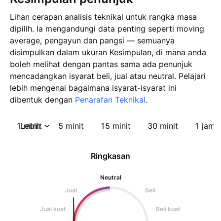
Lihan cerapan analisis teknikal untuk rangka masa
dipilih. Ia mengandungi data penting seperti moving
average, pengayun dan pangsi — semuanya
disimpulkan dalam ukuran Kesimpulan, di mana anda
boleh melihat dengan pantas sama ada penunjuk
mencadangkan isyarat beli, jual atau neutral. Pelajari
lebih mengenai bagaimana isyarat-isyarat ini
dibentuk dengan
Penarafan Teknikal
.
1 minit
Lebih
5 minit
15 minit
30 minit
1 jam
Ringkasan
Neutral
Jual
Beli
Jual kuat
Beli kuat