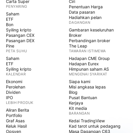
Carta Super
Ciri
PENYARING
Penentuan Harga
Data pasaran
Saham
Hadiahkan pelan
ETF
DAGANGAN
Bon
Syiling kripto
Gambaran keseluruhan
Pasangan CEX
Broker
Pasangan DEX
Perbandingan broker
Pine
The Leap
PETA SUHU
TAWARAN ISTIMEWA
Saham
Hadapan CME Group
ETF
Hadapan Eurex
Syiling kripto
Himpunan saham AS
KALENDAR
MENGENAI SYARIKAT
Ekonomi
Siapa kami
Perolehan
Misi angkasa lepas
Dividen
Blog
IPO
Pusat Bantuan
LEBIH PRODUK
Kerjaya
Kit media
Aliran Berita
BARANGAN
Portfolio
Graf Asas
Kedai TradingView
Keluk Hasil
Kad tarot untuk pedagang
Opsyen
Masa Dagangan C63