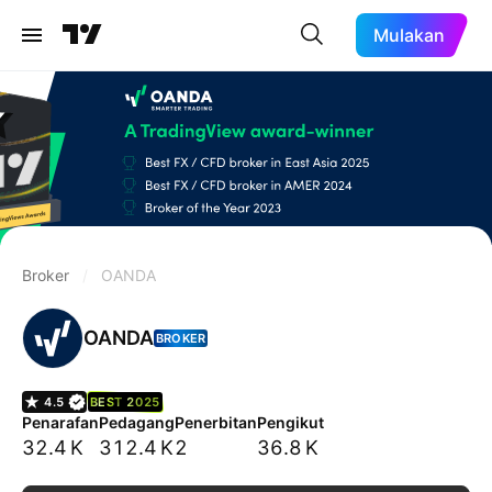
Mulakan
Broker
/
OANDA
OANDA
BROKER
4.5
BEST 2025
Penarafan
Pedagang
Penerbitan
Pengikut
32.4 K
312.4 K
2
36.8 K