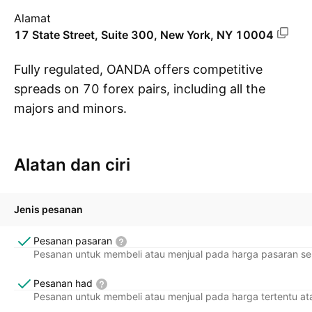
Alamat
17 State Street, Suite 300, New York, NY 10004
Fully regulated, OANDA offers competitive
spreads on 70 forex pairs, including all the
majors and minors.
Pa
Voted ""Most Popular Broker"" by TradingView
three years in a row in 2022, 2021, and 2020,
Alatan dan ciri
OANDA is the broker of choice for traders who
want a smarter way to trade.
Established in 1996, OANDA has affiliates in the
Jenis pesanan
world’s most active financial markets, including
Pesanan pasaran
New York, London, Singapore, Tokyo, Toronto,
Pesanan untuk membeli atau menjual pada harga pasaran se
Sydney, and Warsaw.
Pesanan had
Pesanan untuk membeli atau menjual pada harga tertentu ata