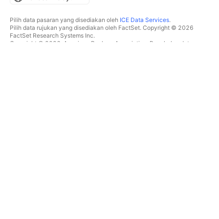
Pilih data pasaran yang disediakan oleh
ICE Data Services
.
Pilih data rujukan yang disediakan oleh FactSet. Copyright © 2026
FactSet Research Systems Inc.
Copyright © 2026, American Bankers Association. Pangkalan data
CUSIP disediakan oleh FactSet Research Systems Inc. Hak cipta
terpelihara.
Pemfailan SEC dan dokumen lain disediakan oleh
Quartr
.
© 2026 TradingView, Inc.
BUKAN SEKADAR PRODUK
ALATAN & LANGGANAN
Carta Super
Ciri
PENYARING
Penentuan Harga
Data pasaran
Saham
Hadiahkan pelan
ETF
DAGANGAN
Bon
Syiling kripto
Gambaran keseluruhan
Pasangan CEX
Broker
Pasangan DEX
Perbandingan broker
Pine
The Leap
PETA SUHU
TAWARAN ISTIMEWA
Saham
Hadapan CME Group