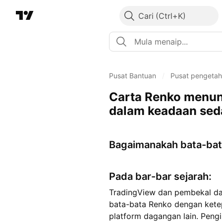
Cari
Pusat Bantuan
/
Pusat pengeta
Carta Renko menunj
dalam keadaan seda
Bagaimanakah bata-bata
Pada bar-bar sejarah:
TradingView dan pembekal dat
bata-bata Renko dengan ketep
platform dagangan lain. Peng