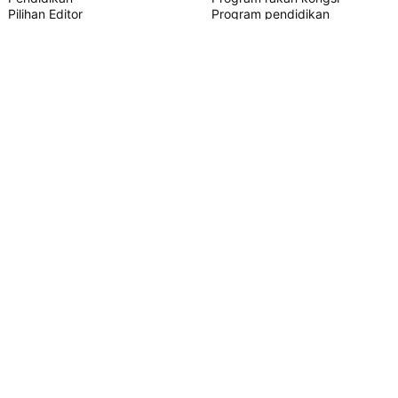
Pilihan Editor
Program pendidikan
SKRIP PINE
Penunjuk & strategi
Pakar
Freelancer
Ruangan Berbayar