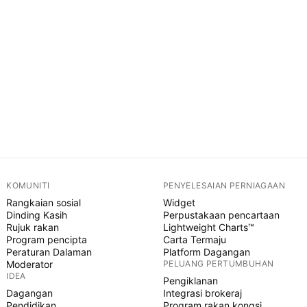
KOMUNITI
PENYELESAIAN PERNIAGAAN
Rangkaian sosial
Widget
Dinding Kasih
Perpustakaan pencartaan
Rujuk rakan
Lightweight Charts™
Program pencipta
Carta Termaju
Peraturan Dalaman
Platform Dagangan
Moderator
PELUANG PERTUMBUHAN
IDEA
Pengiklanan
Dagangan
Integrasi brokeraj
Pendidikan
Program rakan kongsi