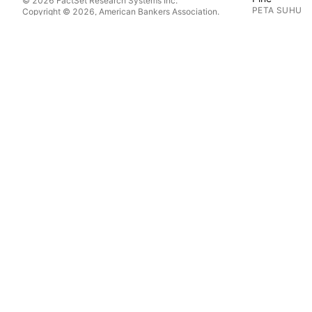
© 2026 FactSet Research Systems Inc.
PETA SUHU
Copyright © 2026, American Bankers Association.
Pangkalan data CUSIP disediakan oleh FactSet Research
Saham
Systems Inc. Hak cipta terpelihara.
ETF
Pemfailan SEC dan dokumen lain disediakan oleh
Quartr
.
Syiling kripto
© 2026 TradingView, Inc.
KALENDAR
Ekonomi
Perolehan
Dividen
IPO
LEBIH PRODU
Aliran Berita
Portfolio
Graf Asas
Keluk Hasil
Opsyen
Peta Makro
Pine Script®
APLIKASI
Mudah alih
Atas meja