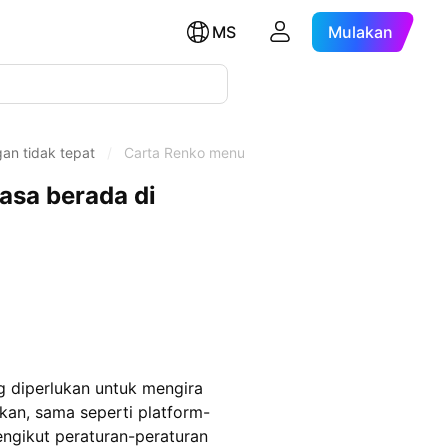
MS
Mulakan
an tidak tepat
/
Carta Renko menunjukkan nilai yang salah dan/a
asa berada di
 diperlukan untuk mengira
kan, sama seperti platform-
engikut peraturan-peraturan