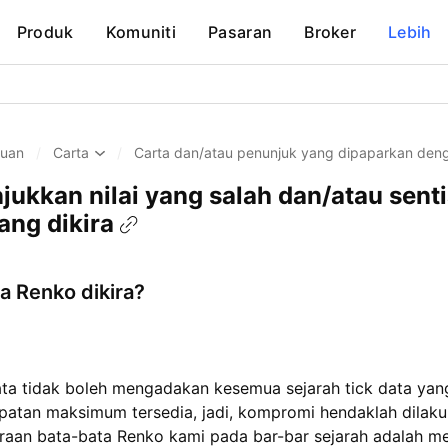
Produk
Komuniti
Pasaran
Broker
Lebih
huan
/
Carta
/
Carta dan/atau penunjuk yang dipaparkan deng
ukkan nilai yang salah dan/atau senti
ng dikira
 Renko dikira?
a tidak boleh mengadakan kesemua sejarah tick data yang
atan maksimum tersedia, jadi, kompromi hendaklah dilaku
iraan bata-bata Renko kami pada bar-bar sejarah adalah m