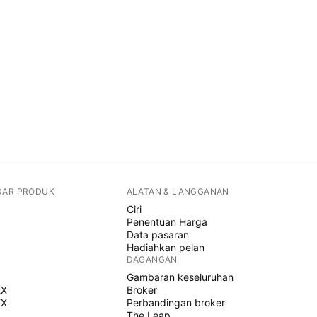
DAR PRODUK
ALATAN & LANGGANAN
Ciri
Penentuan Harga
Data pasaran
Hadiahkan pelan
DAGANGAN
Gambaran keseluruhan
EX
Broker
EX
Perbandingan broker
The Leap