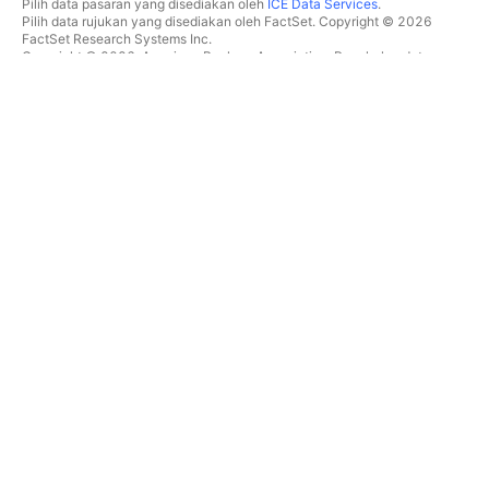
Pilih data pasaran yang disediakan oleh
ICE Data Services
.
Pilih data rujukan yang disediakan oleh FactSet. Copyright © 2026
FactSet Research Systems Inc.
Copyright © 2026, American Bankers Association. Pangkalan data
CUSIP disediakan oleh FactSet Research Systems Inc. Hak cipta
terpelihara.
Pemfailan SEC dan dokumen lain disediakan oleh
Quartr
.
© 2026 TradingView, Inc.
BUKAN SEKADAR PRODUK
ALATAN & LANGGANAN
Carta Super
Ciri
PENYARING
Penentuan Harga
Data pasaran
Saham
Hadiahkan pelan
ETF
DAGANGAN
Bon
Syiling kripto
Gambaran keseluruhan
Pasangan CEX
Broker
Pasangan DEX
Perbandingan broker
Pine
The Leap
PETA SUHU
TAWARAN ISTIMEWA
Saham
Hadapan CME Group
ETF
Hadapan Eurex
Syiling kripto
Himpunan saham AS