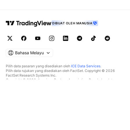
DIBUAT OLEH MANUSIA
Bahasa Melayu
Pilih data pasaran yang disediakan oleh
ICE Data Services
.
Pilih data rujukan yang disediakan oleh FactSet. Copyright © 2026
FactSet Research Systems Inc.
Copyright © 2026, American Bankers Association. Pangkalan data
CUSIP disediakan oleh FactSet Research Systems Inc. Hak cipta
terpelihara.
Pemfailan SEC dan dokumen lain disediakan oleh
Quartr
.
© 2026 TradingView, Inc.
BUKAN SEKADAR PRODUK
ALATAN & LANGGANAN
Carta Super
Ciri
PENYARING
Penentuan Harga