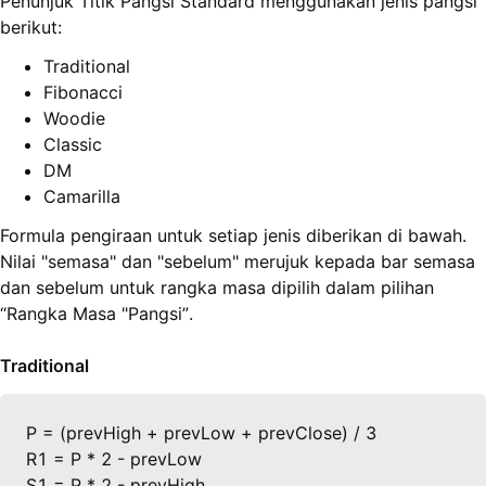
Penunjuk Titik Pangsi Standard menggunakan jenis pangsi
berikut:
Traditional
Fibonacci
Woodie
Classic
DM
Camarilla
Formula pengiraan untuk setiap jenis diberikan di bawah.
Nilai "semasa" dan "sebelum" merujuk kepada bar semasa
dan sebelum untuk rangka masa dipilih dalam pilihan
“Rangka Masa "Pangsi”.
Traditional
P = (prevHigh + prevLow + prevClose) / 3

R1 = P * 2 - prevLow

S1 = P * 2 - prevHigh
