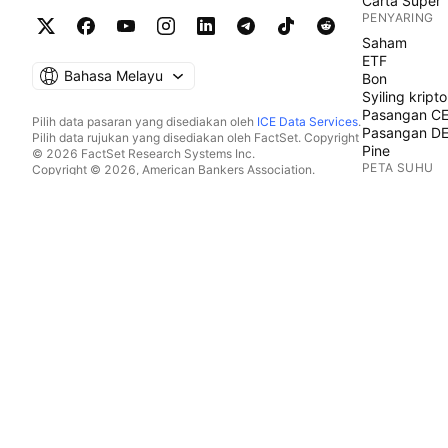
Carta Super
PENYARING
Saham
ETF
Bahasa Melayu
Bon
Syiling kripto
Pasangan C
Pilih data pasaran yang disediakan oleh
ICE Data Services
.
Pasangan D
Pilih data rujukan yang disediakan oleh FactSet. Copyright
Pine
© 2026 FactSet Research Systems Inc.
PETA SUHU
Copyright © 2026, American Bankers Association.
Pangkalan data CUSIP disediakan oleh FactSet Research
Saham
Systems Inc. Hak cipta terpelihara.
ETF
Pemfailan SEC dan dokumen lain disediakan oleh
Quartr
.
Syiling kripto
© 2026 TradingView, Inc.
KALENDAR
Ekonomi
Perolehan
Dividen
IPO
LEBIH PRODU
Aliran Berita
Portfolio
Graf Asas
Keluk Hasil
Opsyen