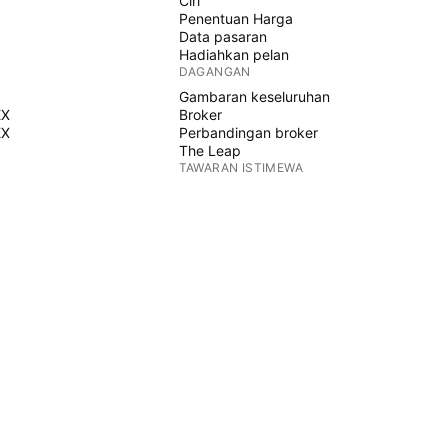
Ciri
Penentuan Harga
Data pasaran
Hadiahkan pelan
DAGANGAN
Gambaran keseluruhan
EX
Broker
EX
Perbandingan broker
The Leap
TAWARAN ISTIMEWA
Hadapan CME Group
Hadapan Eurex
Himpunan saham AS
MENGENAI SYARIKAT
Siapa kami
Misi angkasa lepas
Blog
Pusat Bantuan
K
Kerjaya
Kit media
BARANGAN
Kedai TradingView
Kad tarot untuk pedagang
Masa Dagangan C63