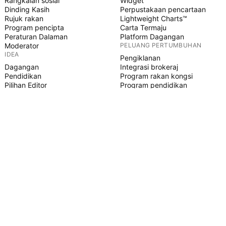
Rangkaian sosial
Widget
Dinding Kasih
Perpustakaan pencartaan
Rujuk rakan
Lightweight Charts™
Program pencipta
Carta Termaju
Peraturan Dalaman
Platform Dagangan
Moderator
PELUANG PERTUMBUHAN
IDEA
Pengiklanan
Dagangan
Integrasi brokeraj
Pendidikan
Program rakan kongsi
Pilihan Editor
Program pendidikan
SKRIP PINE
Penunjuk & strategi
Pakar
Freelancer
Ruangan Berbayar