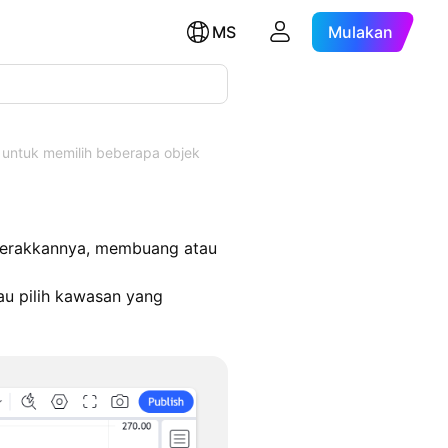
MS
Mulakan
untuk memilih beberapa objek
ggerakkannya, membuang atau
au pilih kawasan yang