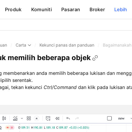
Produk
Komuniti
Pasaran
Broker
Lebih
huan
/
Carta
/
Kekunci panas dan panduan
/
Bagaimanakah 
k memilih beberapa objek
 yang membenarkan anda memilih beberapa lukisan dan men
pilih serentak.
agai, tekan kekunci
Ctrl/Command
dan klik pada lukisan at