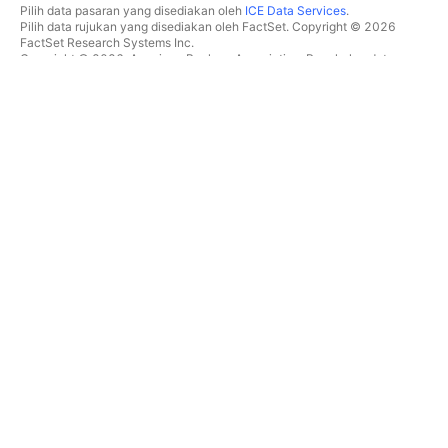
Pilih data pasaran yang disediakan oleh
ICE Data Services
.
Pilih data rujukan yang disediakan oleh FactSet. Copyright © 2026
FactSet Research Systems Inc.
Copyright © 2026, American Bankers Association. Pangkalan data
CUSIP disediakan oleh FactSet Research Systems Inc. Hak cipta
terpelihara.
Pemfailan SEC dan dokumen lain disediakan oleh
Quartr
.
© 2026 TradingView, Inc.
BUKAN SEKADAR PRODUK
ALATAN & LANGGANAN
Carta Super
Ciri
PENYARING
Penentuan Harga
Data pasaran
Saham
Hadiahkan pelan
ETF
DAGANGAN
Bon
Syiling kripto
Gambaran keseluruhan
Pasangan CEX
Broker
Pasangan DEX
Perbandingan broker
Pine
The Leap
PETA SUHU
TAWARAN ISTIMEWA
Saham
Hadapan CME Group
ETF
Hadapan Eurex
Syiling kripto
Himpunan saham AS