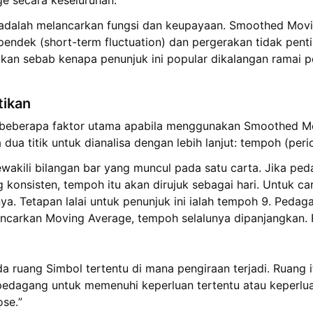
e secara keseluruhan.
 adalah melancarkan fungsi dan keupayaan. Smoothed Mo
endek (short-term fluctuation) dan pergerakan tidak pent
pakan sebab kenapa penunjuk ini popular dikalangan ramai 
tikan
t beberapa faktor utama apabila menggunakan Smoothed Mo
dua titik untuk dianalisa dengan lebih lanjut: tempoh (peri
wakili bilangan bar yang muncul pada satu carta. Jika p
 konsisten, tempoh itu akan dirujuk sebagai hari. Untuk c
ya. Tetapan lalai untuk penunjuk ini ialah tempoh 9. Ped
ncarkan Moving Average, tempoh selalunya dipanjangkan. 
a ruang Simbol tertentu di mana pengiraan terjadi. Ruang
h pedagang untuk memenuhi keperluan tertentu atau keperlu
se.”