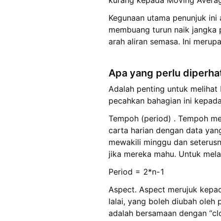
kurang kepada Moving Averag
Kegunaan utama penunjuk ini
membuang turun naik jangka p
arah aliran semasa. Ini meru
Apa yang perlu diperha
Adalah penting untuk meliha
pecahkan bahagian ini kepada 
Tempoh (period) . Tempoh me
carta harian dengan data yang
mewakili minggu dan seterusn
jika mereka mahu. Untuk mela
Period = 2*n-1
Aspect. Aspect merujuk kepad
lalai, yang boleh diubah ole
adalah bersamaan dengan “clo