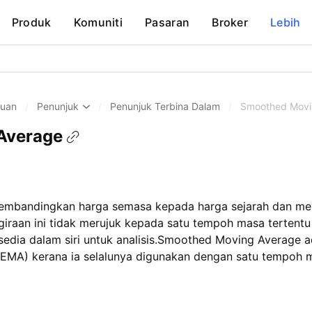
Produk
Komuniti
Pasaran
Broker
Lebih
huan
/
Penunjuk
/
Penunjuk Terbina Dalam
/
Smoothed Movi
Average
mbandingkan harga semasa kepada harga sejarah dan mem
iraan ini tidak merujuk kepada satu tempoh masa tertentu 
dia dalam siri untuk analisis.Smoothed Moving Average a
(EMA) kerana ia selalunya digunakan dengan satu tempoh 