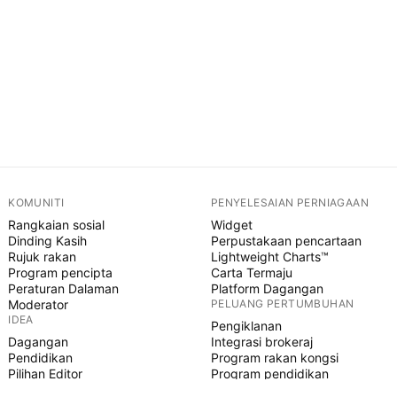
KOMUNITI
PENYELESAIAN PERNIAGAAN
Rangkaian sosial
Widget
Dinding Kasih
Perpustakaan pencartaan
Rujuk rakan
Lightweight Charts™
Program pencipta
Carta Termaju
Peraturan Dalaman
Platform Dagangan
Moderator
PELUANG PERTUMBUHAN
IDEA
Pengiklanan
Dagangan
Integrasi brokeraj
Pendidikan
Program rakan kongsi
Pilihan Editor
Program pendidikan
SKRIP PINE