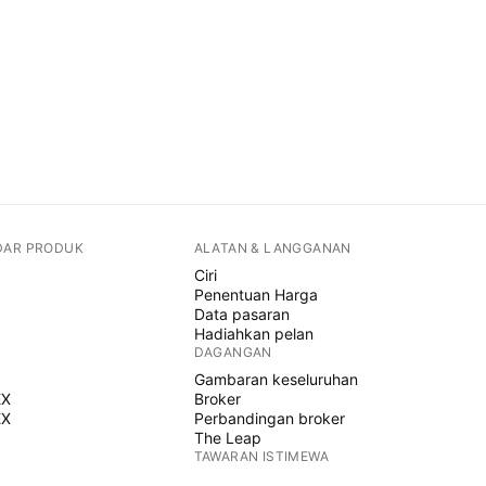
DAR PRODUK
ALATAN & LANGGANAN
Ciri
Penentuan Harga
Data pasaran
Hadiahkan pelan
DAGANGAN
Gambaran keseluruhan
EX
Broker
EX
Perbandingan broker
The Leap
TAWARAN ISTIMEWA
Hadapan CME Group