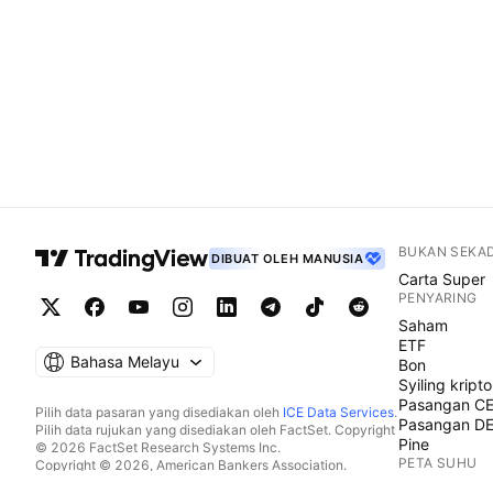
BUKAN SEKA
DIBUAT OLEH MANUSIA
Carta Super
PENYARING
Saham
ETF
Bahasa Melayu
Bon
Syiling kripto
Pasangan C
Pilih data pasaran yang disediakan oleh
ICE Data Services
.
Pasangan D
Pilih data rujukan yang disediakan oleh FactSet. Copyright
Pine
© 2026 FactSet Research Systems Inc.
PETA SUHU
Copyright © 2026, American Bankers Association.
Pangkalan data CUSIP disediakan oleh FactSet Research
Saham