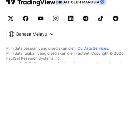
DIBUAT OLEH MANUSIA
Bahasa Melayu
Pilih data pasaran yang disediakan oleh
ICE Data Services
.
Pilih data rujukan yang disediakan oleh FactSet. Copyright © 2026
FactSet Research Systems Inc.
Copyright © 2026, American Bankers Association. Pangkalan data
CUSIP disediakan oleh FactSet Research Systems Inc. Hak cipta
terpelihara.
Pemfailan SEC dan dokumen lain disediakan oleh
Quartr
.
© 2026 TradingView, Inc.
BUKAN SEKADAR PRODUK
ALATAN & LANGGANAN
Carta Super
Ciri
PENYARING
Penentuan Harga
Data pasaran
Saham
Hadiahkan pelan
ETF
DAGANGAN
Bon