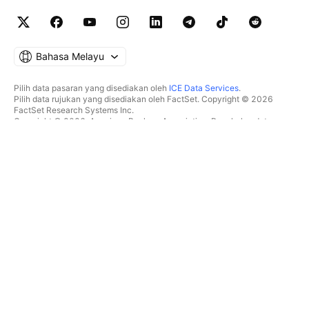
Bahasa Melayu
Pilih data pasaran yang disediakan oleh
ICE Data Services
.
Pilih data rujukan yang disediakan oleh FactSet. Copyright © 2026
FactSet Research Systems Inc.
Copyright © 2026, American Bankers Association. Pangkalan data
CUSIP disediakan oleh FactSet Research Systems Inc. Hak cipta
terpelihara.
Pemfailan SEC dan dokumen lain disediakan oleh
Quartr
.
© 2026 TradingView, Inc.
BUKAN SEKADAR PRODUK
ALATAN & LANGGANAN
Carta Super
Ciri
PENYARING
Penentuan Harga
Data pasaran
Saham
Hadiahkan pelan
ETF
DAGANGAN
Bon
Syiling kripto
Gambaran keseluruhan
Pasangan CEX
Broker