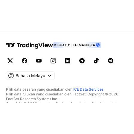
DIBUAT OLEH MANUSIA
Bahasa Melayu
Pilih data pasaran yang disediakan oleh
ICE Data Services
.
Pilih data rujukan yang disediakan oleh FactSet. Copyright © 2026
FactSet Research Systems Inc.
Copyright © 2026, American Bankers Association. Pangkalan data
CUSIP disediakan oleh FactSet Research Systems Inc. Hak cipta
terpelihara.
Pemfailan SEC dan dokumen lain disediakan oleh
Quartr
.
© 2026 TradingView, Inc.