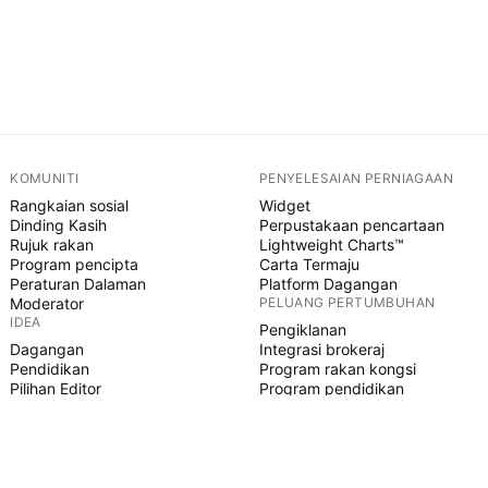
KOMUNITI
PENYELESAIAN PERNIAGAAN
Rangkaian sosial
Widget
Dinding Kasih
Perpustakaan pencartaan
Rujuk rakan
Lightweight Charts™
Program pencipta
Carta Termaju
Peraturan Dalaman
Platform Dagangan
Moderator
PELUANG PERTUMBUHAN
IDEA
Pengiklanan
Dagangan
Integrasi brokeraj
Pendidikan
Program rakan kongsi
Pilihan Editor
Program pendidikan
SKRIP PINE
Penunjuk & strategi
Pakar
Freelancer