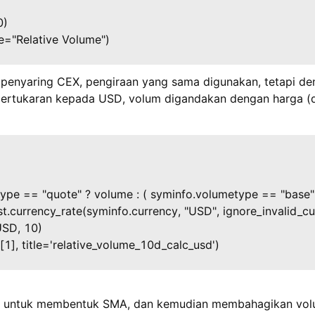
0)
le="Relative Volume")
 penyaring CEX, pengiraan yang sama digunakan, tetapi d
rtukaran kepada USD, volum digandakan dengan harga (d
ype == "quote" ? volume : ( syminfo.volumetype == "base" 
.currency_rate(syminfo.currency, "USD", ignore_invalid_cu
USD, 10)
1], title='relative_volume_10d_calc_usd')
ir untuk membentuk SMA, dan kemudian membahagikan vol