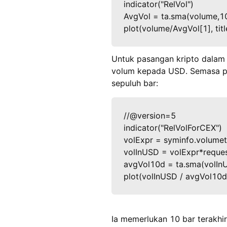
indicator("RelVol")
AvgVol = ta.sma(volume,1
plot(volume/AvgVol[1], tit
Untuk pasangan kripto dalam
volum kepada USD. Semasa pe
sepuluh bar:
//@version=5
indicator("RelVolForCEX")
volExpr = syminfo.volumet
volInUSD = volExpr*request
avgVol10d = ta.sma(volIn
plot(volInUSD / avgVol10d[
Ia memerlukan 10 bar terakh