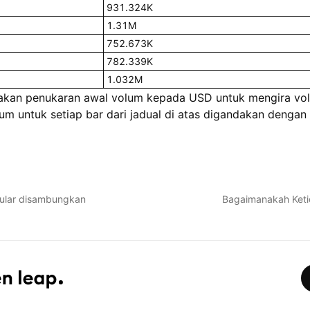
931.324K
1.31M
752.673K
782.339K
1.032M
kan penukaran awal volum kepada USD untuk mengira volu
lum untuk setiap bar dari jadual di atas digandakan denga
ular disambungkan
Bagaimanakah Ketid