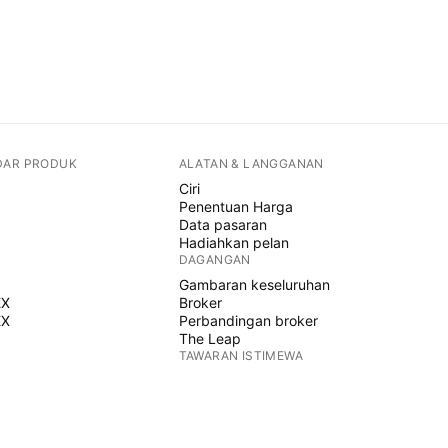
DAR PRODUK
ALATAN & LANGGANAN
Ciri
Penentuan Harga
Data pasaran
Hadiahkan pelan
DAGANGAN
Gambaran keseluruhan
EX
Broker
EX
Perbandingan broker
The Leap
TAWARAN ISTIMEWA
Hadapan CME Group
Hadapan Eurex
Himpunan saham AS
MENGENAI SYARIKAT