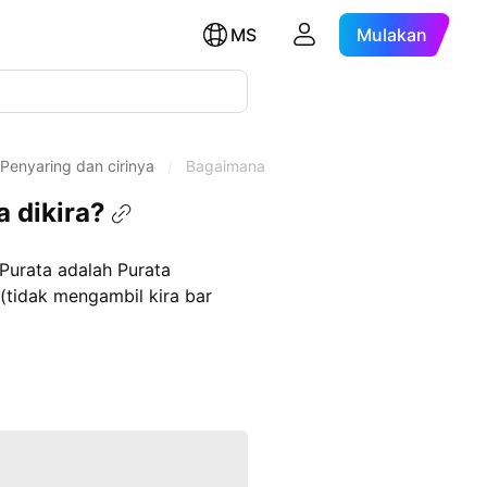
MS
Mulakan
 Penyaring dan cirinya
/
Bagaimanakah Volum Relatif dan Volum Rel
 dikira?
Purata adalah Purata
(tidak mengambil kira bar