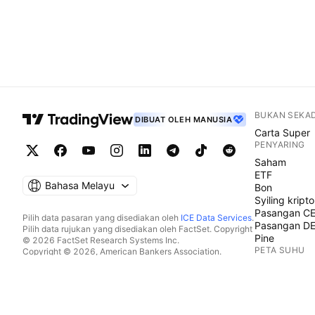
BUKAN SEKA
DIBUAT OLEH MANUSIA
Carta Super
PENYARING
Saham
ETF
Bahasa Melayu
Bon
Syiling kripto
Pasangan C
Pilih data pasaran yang disediakan oleh
ICE Data Services
.
Pasangan D
Pilih data rujukan yang disediakan oleh FactSet. Copyright
Pine
© 2026 FactSet Research Systems Inc.
PETA SUHU
Copyright © 2026, American Bankers Association.
Pangkalan data CUSIP disediakan oleh FactSet Research
Saham
Systems Inc. Hak cipta terpelihara.
ETF
Pemfailan SEC dan dokumen lain disediakan oleh
Quartr
.
Syiling kripto
© 2026 TradingView, Inc.
KALENDAR