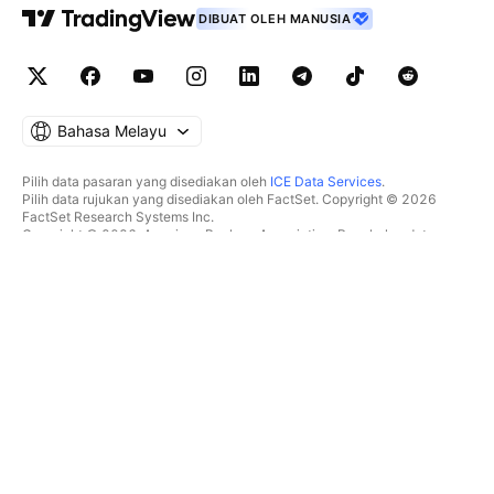
DIBUAT OLEH MANUSIA
Bahasa Melayu
Pilih data pasaran yang disediakan oleh
ICE Data Services
.
Pilih data rujukan yang disediakan oleh FactSet. Copyright © 2026
FactSet Research Systems Inc.
Copyright © 2026, American Bankers Association. Pangkalan data
CUSIP disediakan oleh FactSet Research Systems Inc. Hak cipta
terpelihara.
Pemfailan SEC dan dokumen lain disediakan oleh
Quartr
.
© 2026 TradingView, Inc.
BUKAN SEKADAR PRODUK
ALATAN & LANGGANAN
Carta Super
Ciri
PENYARING
Penentuan Harga
Data pasaran
Saham
Hadiahkan pelan
ETF
DAGANGAN
Bon