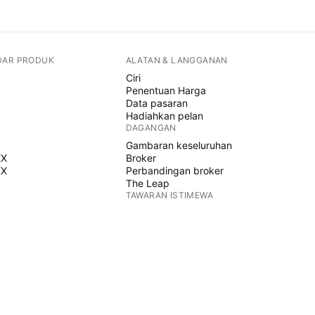
DAR PRODUK
ALATAN & LANGGANAN
Ciri
Penentuan Harga
Data pasaran
Hadiahkan pelan
DAGANGAN
Gambaran keseluruhan
EX
Broker
EX
Perbandingan broker
The Leap
TAWARAN ISTIMEWA
Hadapan CME Group
Hadapan Eurex
Himpunan saham AS
MENGENAI SYARIKAT
Siapa kami
Misi angkasa lepas
Blog
Pusat Bantuan