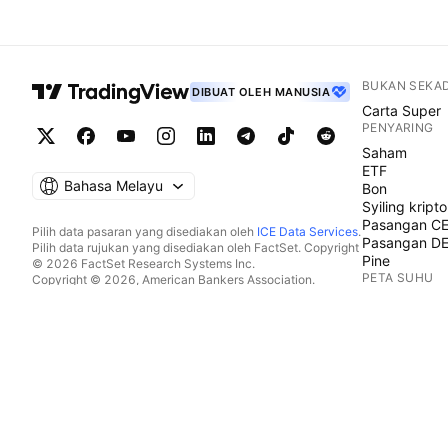
BUKAN SEKA
DIBUAT OLEH MANUSIA
Carta Super
PENYARING
Saham
ETF
Bahasa Melayu
Bon
Syiling kripto
Pasangan C
Pilih data pasaran yang disediakan oleh
ICE Data Services
.
Pasangan D
Pilih data rujukan yang disediakan oleh FactSet. Copyright
Pine
© 2026 FactSet Research Systems Inc.
PETA SUHU
Copyright © 2026, American Bankers Association.
Pangkalan data CUSIP disediakan oleh FactSet Research
Saham
Systems Inc. Hak cipta terpelihara.
ETF
Pemfailan SEC dan dokumen lain disediakan oleh
Quartr
.
Syiling kripto
© 2026 TradingView, Inc.
KALENDAR
Ekonomi
Perolehan
Dividen
IPO