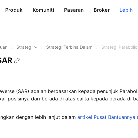
Produk
Komuniti
Pasaran
Broker
Lebih
huan
/
Strategi
/
Strategi Terbina Dalam
/
Strategi Paraboli
 SAR
Reverse (SAR) adalah berdasarkan kepada penunjuk Parabol
kar posisinya dari berada di atas carta kepada berada di 
angkan dengan lebih lanjut dalam
artikel Pusat Bantuannya 