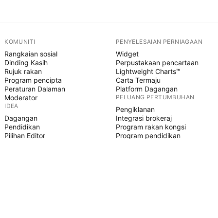
KOMUNITI
PENYELESAIAN PERNIAGAAN
Rangkaian sosial
Widget
Dinding Kasih
Perpustakaan pencartaan
Rujuk rakan
Lightweight Charts™
Program pencipta
Carta Termaju
Peraturan Dalaman
Platform Dagangan
Moderator
PELUANG PERTUMBUHAN
IDEA
Pengiklanan
Dagangan
Integrasi brokeraj
Pendidikan
Program rakan kongsi
Pilihan Editor
Program pendidikan
SKRIP PINE
Penunjuk & strategi
Pakar
Freelancer
Ruangan Berbayar