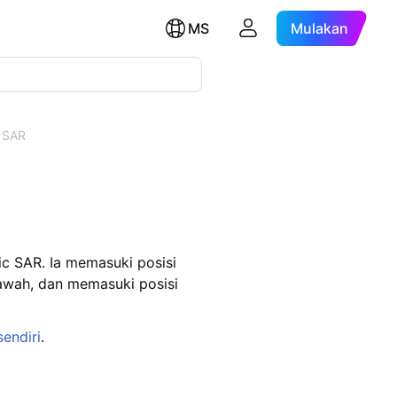
MS
Mulakan
c SAR
ic SAR. Ia memasuki posisi
bawah, dan memasuki posisi
sendiri
.