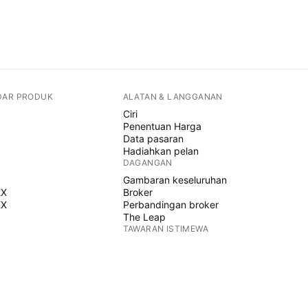
DAR PRODUK
ALATAN & LANGGANAN
Ciri
Penentuan Harga
Data pasaran
Hadiahkan pelan
DAGANGAN
Gambaran keseluruhan
EX
Broker
EX
Perbandingan broker
The Leap
TAWARAN ISTIMEWA
Hadapan CME Group
Hadapan Eurex
Himpunan saham AS
MENGENAI SYARIKAT
Siapa kami