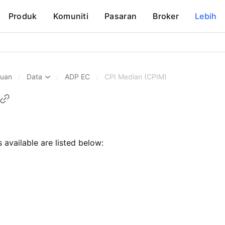
Produk
Komuniti
Pasaran
Broker
Lebih
huan
/
Data
/
ADP EC
/
CPI Median (CPIM)
s available are listed below: