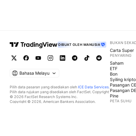
BUKAN SEKA
DIBUAT OLEH MANUSIA
Carta Super
PENYARING
Saham
ETF
Bahasa Melayu
Bon
Syiling kripto
Pasangan C
Pilih data pasaran yang disediakan oleh
ICE Data Services
.
Pasangan D
Pilih data rujukan yang disediakan oleh FactSet. Copyright
Pine
© 2026 FactSet Research Systems Inc.
PETA SUHU
Copyright © 2026, American Bankers Association.
Pangkalan data CUSIP disediakan oleh FactSet Research
Saham
Systems Inc. Hak cipta terpelihara.
ETF
Pemfailan SEC dan dokumen lain disediakan oleh
Quartr
.
Syiling kripto
© 2026 TradingView, Inc.
KALENDAR
Ekonomi