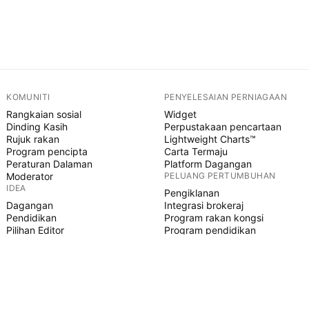
KOMUNITI
PENYELESAIAN PERNIAGAAN
Rangkaian sosial
Widget
Dinding Kasih
Perpustakaan pencartaan
Rujuk rakan
Lightweight Charts™
Program pencipta
Carta Termaju
Peraturan Dalaman
Platform Dagangan
Moderator
PELUANG PERTUMBUHAN
IDEA
Pengiklanan
Dagangan
Integrasi brokeraj
Pendidikan
Program rakan kongsi
Pilihan Editor
Program pendidikan
SKRIP PINE
Penunjuk & strategi
Pakar
Freelancer
Ruangan Berbayar