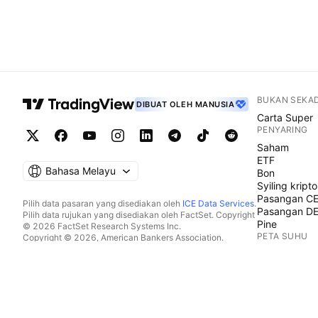
BUKAN SEKA
DIBUAT OLEH MANUSIA
Carta Super
PENYARING
Saham
ETF
Bahasa Melayu
Bon
Syiling kripto
Pasangan C
Pilih data pasaran yang disediakan oleh
ICE Data Services
.
Pasangan D
Pilih data rujukan yang disediakan oleh FactSet. Copyright
Pine
© 2026 FactSet Research Systems Inc.
PETA SUHU
Copyright © 2026, American Bankers Association.
Pangkalan data CUSIP disediakan oleh FactSet Research
Saham
Systems Inc. Hak cipta terpelihara.
ETF
Pemfailan SEC dan dokumen lain disediakan oleh
Quartr
.
Syiling kripto
© 2026 TradingView, Inc.
KALENDAR
Ekonomi