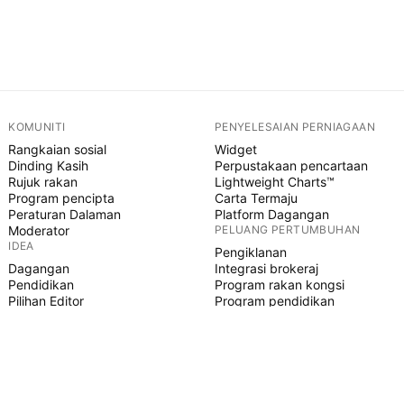
KOMUNITI
PENYELESAIAN PERNIAGAAN
Rangkaian sosial
Widget
Dinding Kasih
Perpustakaan pencartaan
Rujuk rakan
Lightweight Charts™
Program pencipta
Carta Termaju
Peraturan Dalaman
Platform Dagangan
Moderator
PELUANG PERTUMBUHAN
IDEA
Pengiklanan
Dagangan
Integrasi brokeraj
Pendidikan
Program rakan kongsi
Pilihan Editor
Program pendidikan
SKRIP PINE
Penunjuk & strategi
Pakar
Freelancer
Ruangan Berbayar