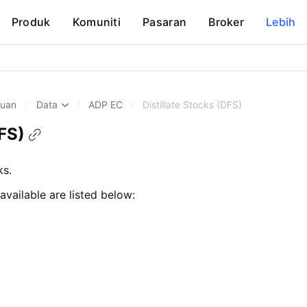
Produk
Komuniti
Pasaran
Broker
Lebih
huan
/
Data
/
ADP EC
/
Distillate Stocks (DFS)
DFS)
ks.
available are listed below: