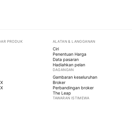
DAR PRODUK
ALATAN & LANGGANAN
Ciri
Penentuan Harga
Data pasaran
Hadiahkan pelan
DAGANGAN
Gambaran keseluruhan
EX
Broker
EX
Perbandingan broker
The Leap
TAWARAN ISTIMEWA
Hadapan CME Group
Hadapan Eurex
Himpunan saham AS
MENGENAI SYARIKAT
Siapa kami