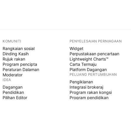
KOMUNITI
PENYELESAIAN PERNIAGAAN
Rangkaian sosial
Widget
Dinding Kasih
Perpustakaan pencartaan
Rujuk rakan
Lightweight Charts™
Program pencipta
Carta Termaju
Peraturan Dalaman
Platform Dagangan
Moderator
PELUANG PERTUMBUHAN
IDEA
Pengiklanan
Dagangan
Integrasi brokeraj
Pendidikan
Program rakan kongsi
Pilihan Editor
Program pendidikan
SKRIP PINE
Penunjuk & strategi
Pakar
Freelancer
Ruangan Berbayar