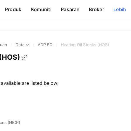
Produk
Komuniti
Pasaran
Broker
Lebih
huan
/
Data
/
ADP EC
/
Heating Oil Stocks (HOS)
 (HOS)
 available are listed below:
ces (HICP)