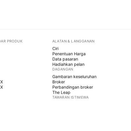
DAR PRODUK
ALATAN & LANGGANAN
Ciri
Penentuan Harga
Data pasaran
Hadiahkan pelan
DAGANGAN
Gambaran keseluruhan
EX
Broker
EX
Perbandingan broker
The Leap
TAWARAN ISTIMEWA
Hadapan CME Group
Hadapan Eurex
Himpunan saham AS
MENGENAI SYARIKAT
Siapa kami