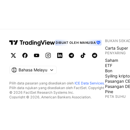
BUKAN SEKA
DIBUAT OLEH MANUSIA
Carta Super
PENYARING
Saham
ETF
Bahasa Melayu
Bon
Syiling kripto
Pasangan C
Pilih data pasaran yang disediakan oleh
ICE Data Services
.
Pasangan D
Pilih data rujukan yang disediakan oleh FactSet. Copyright
Pine
© 2026 FactSet Research Systems Inc.
PETA SUHU
Copyright © 2026, American Bankers Association.
Pangkalan data CUSIP disediakan oleh FactSet Research
Saham
Systems Inc. Hak cipta terpelihara.
ETF
Pemfailan SEC dan dokumen lain disediakan oleh
Quartr
.
Syiling kripto
© 2026 TradingView, Inc.
KALENDAR
Ekonomi